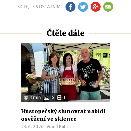
SDÍLEJTE S OSTATNÍMI
FB
TW
GP
EM
Čtěte dále
1 min
6
1
Hustopečský slunovrat nabídl
osvěžení ve sklence
23. 6. 2026 ·
Víno
|
Kultura