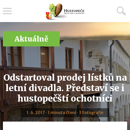
Menu
Aktuálně
Odstartoval prodej lístků na
letní divadla. Představí se i
hustopečští ochotníci
1. 6. 2017 · 1 minuta čtení · 3 fotografie