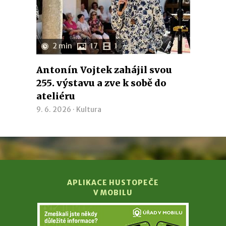
2 min
17
1
Antonín Vojtek zahájil svou
255. výstavu a zve k sobě do
ateliéru
9. 6. 2026 ·
Kultura
APLIKACE HUSTOPEČE
V MOBILU