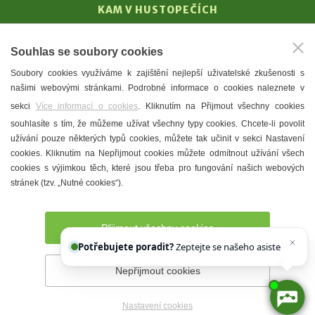
KAM V HUSTOPEČÍCH
Vinařství
Souhlas se soubory cookies
T. G. Masaryk
Soubory cookies využíváme k zajištění nejlepší uživatelské zkušenosti s
Mandloně
našimi webovými stránkami. Podrobné informace o cookies naleznete v
Ubytování
sekci
Více informací o cookies
. Kliknutím na Přijmout všechny cookies
Restaurace
souhlasíte s tím, že můžeme užívat všechny typy cookies. Chcete-li povolit
užívání pouze některých typů cookies, můžete tak učinit v sekci Nastavení
Městské muzeum a galerie
cookies. Kliknutím na Nepřijmout cookies můžete odmítnout užívání všech
Denní meníčka
cookies s výjimkou těch, které jsou třeba pro fungování našich webových
stránek (tzv. „Nutné cookies“).
Mapa města
Přijmout všechny cookies
Potřebujete poradit?
Zeptejte se našeho asistenta
Chettyho
.
Nepřijmout cookies
Prohlášení o přístupnosti
Správce webu
2026 © Město
Hustopeče
Nastavení cookies