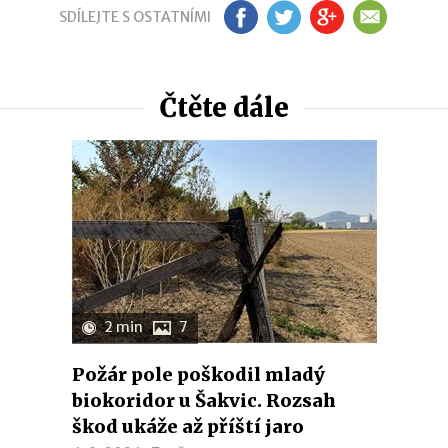
SDÍLEJTE S OSTATNÍMI
FB
TW
GP
EM
Čtěte dále
2 min
7
Požár pole poškodil mladý
biokoridor u Šakvic. Rozsah
škod ukáže až příští jaro