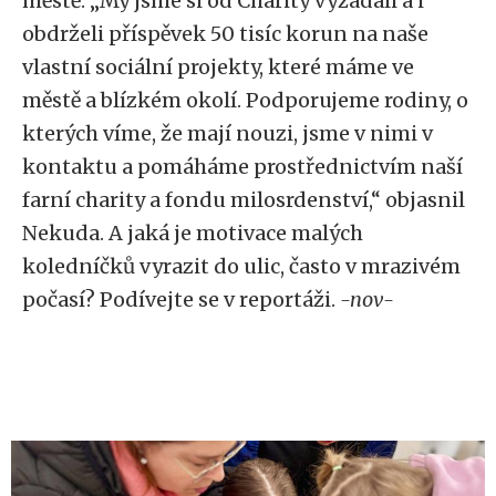
městě. „My jsme si od Charity vyžádali a i
obdrželi příspěvek 50 tisíc korun na naše
vlastní sociální projekty, které máme ve
městě a blízkém okolí. Podporujeme rodiny, o
kterých víme, že mají nouzi, jsme v nimi v
kontaktu a pomáháme prostřednictvím naší
farní charity a fondu milosrdenství,“ objasnil
Nekuda. A jaká je motivace malých
koledníčků vyrazit do ulic, často v mrazivém
počasí? Podívejte se v reportáži.
-nov-