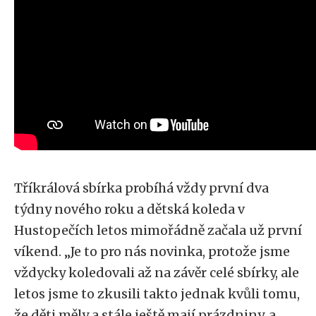
Tříkrálová sbírka probíhá vždy první dva
týdny nového roku a dětská koleda v
Hustopečích letos mimořádně začala už první
víkend. „Je to pro nás novinka, protože jsme
vždycky koledovali až na závěr celé sbírky, ale
letos jsme to zkusili takto jednak kvůli tomu,
že děti měly a stále ještě mají prázdniny, a