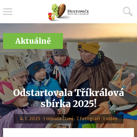
Menu
Aktuálně
Odstartovala Tříkrálová
sbírka 2025!
4. 1. 2025 · 1 minuta čtení · 7 fotografí · 1 video