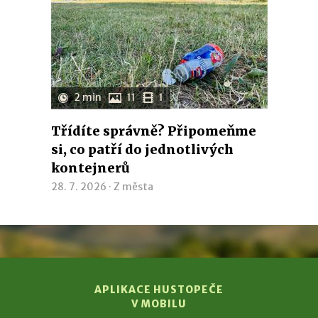
2 min
11
1
Třídíte správně? Připomeňme
si, co patří do jednotlivých
kontejnerů
28. 7. 2026 ·
Z města
APLIKACE HUSTOPEČE
V MOBILU