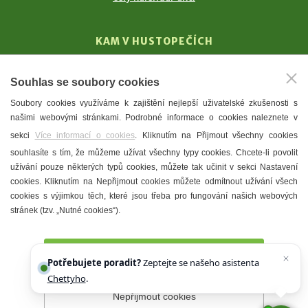
KAM V HUSTOPEČÍCH
Vinařství
Souhlas se soubory cookies
T. G. Masaryk
Soubory cookies využíváme k zajištění nejlepší uživatelské zkušenosti s
Mandloně
našimi webovými stránkami. Podrobné informace o cookies naleznete v
Ubytování
sekci
Více informací o cookies
. Kliknutím na Přijmout všechny cookies
Restaurace
souhlasíte s tím, že můžeme užívat všechny typy cookies. Chcete-li povolit
užívání pouze některých typů cookies, můžete tak učinit v sekci Nastavení
Městské muzeum a galerie
cookies. Kliknutím na Nepřijmout cookies můžete odmítnout užívání všech
Denní meníčka
cookies s výjimkou těch, které jsou třeba pro fungování našich webových
stránek (tzv. „Nutné cookies“).
Mapa města
Přijmout všechny cookies
Potřebujete poradit?
Zeptejte se našeho asistenta
Chettyho
.
Nepřijmout cookies
Prohlášení o přístupnosti
Správce webu
2026 © Město