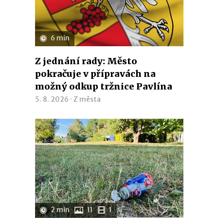
6 min
Z jednání rady: Město
pokračuje v přípravách na
možný odkup tržnice Pavlína
5. 8. 2026 ·
Z města
2 min
11
1