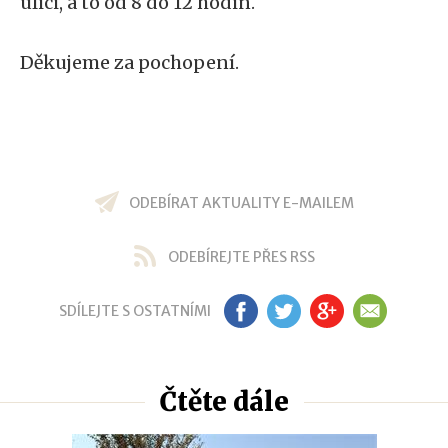
ulici, a to od 8 do 12 hodin.
Děkujeme za pochopení.
ODEBÍRAT AKTUALITY E-MAILEM
ODEBÍREJTE PŘES RSS
SDÍLEJTE S OSTATNÍMI
FB
TW
GP
EM
Čtěte dále