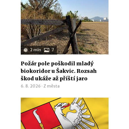
2 min
7
Požár pole poškodil mladý
biokoridor u Šakvic. Rozsah
škod ukáže až příští jaro
6. 8. 2026 ·
Z města