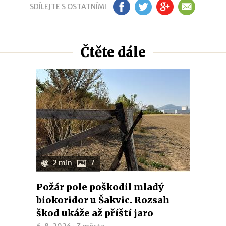
SDÍLEJTE S OSTATNÍMI
FB
TW
GP
EM
Čtěte dále
2 min
7
Požár pole poškodil mladý
biokoridor u Šakvic. Rozsah
škod ukáže až příští jaro