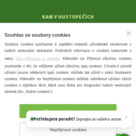
KAM V HUSTOPEČÍCH
Vinařství
Souhlas se soubory cookies
T. G. Masaryk
Soubory cookies využíváme k zajištění nejlepší uživatelské zkušenosti s
Mandloně
našimi webovými stránkami. Podrobné informace o cookies naleznete v
Ubytování
sekci
Více informací o cookies
. Kliknutím na Přijmout všechny cookies
Restaurace
souhlasíte s tím, že můžeme užívat všechny typy cookies. Chcete-li povolit
užívání pouze některých typů cookies, můžete tak učinit v sekci Nastavení
Městské muzeum a galerie
cookies. Kliknutím na Nepřijmout cookies můžete odmítnout užívání všech
Denní meníčka
cookies s výjimkou těch, které jsou třeba pro fungování našich webových
stránek (tzv. „Nutné cookies“).
Mapa města
Přijmout všechny cookies
Potřebujete poradit?
Zeptejte se našeho asistenta
Chettyho
.
Nepřijmout cookies
Prohlášení o přístupnosti
Správce webu
2026 © Město