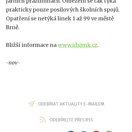
jarních prázdninách. Omezení se tak týká
prakticky pouze posilových školních spojů.
Opatření se netýká linek 1 až 99 ve městě
Brně.
Bližší informace na
www.idsjmk.cz
.
-nov-
ODEBÍRAT AKTUALITY E-MAILEM
ODEBÍREJTE PŘES RSS