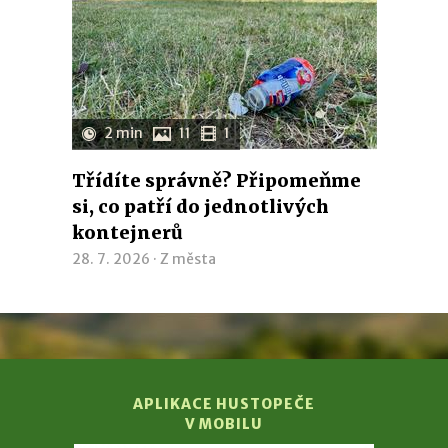
2 min
11
1
Třídíte správně? Připomeňme
si, co patří do jednotlivých
kontejnerů
28. 7. 2026 ·
Z města
APLIKACE HUSTOPEČE
V MOBILU