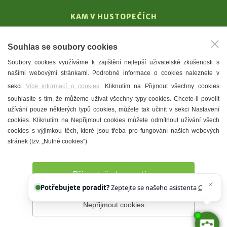
KAM V HUSTOPEČÍCH
Vinařství
Souhlas se soubory cookies
T. G. Masaryk
Soubory cookies využíváme k zajištění nejlepší uživatelské zkušenosti s
Mandloně
našimi webovými stránkami. Podrobné informace o cookies naleznete v
Ubytování
sekci
Více informací o cookies
. Kliknutím na Přijmout všechny cookies
Restaurace
souhlasíte s tím, že můžeme užívat všechny typy cookies. Chcete-li povolit
užívání pouze některých typů cookies, můžete tak učinit v sekci Nastavení
Městské muzeum a galerie
cookies. Kliknutím na Nepřijmout cookies můžete odmítnout užívání všech
Denní meníčka
cookies s výjimkou těch, které jsou třeba pro fungování našich webových
stránek (tzv. „Nutné cookies“).
Mapa města
Přijmout všechny cookies
Potřebujete poradit?
Zeptejte se našeho asistenta
Chettyho
.
Nepřijmout cookies
Prohlášení o přístupnosti
Správce webu
2026 © Město
Hustopeče