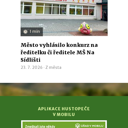
1 min
Město vyhlásilo konkurz na
ředitelku či ředitele MŠ Na
Sídlišti
23. 7. 2026 ·
Z města
APLIKACE HUSTOPEČE
V MOBILU