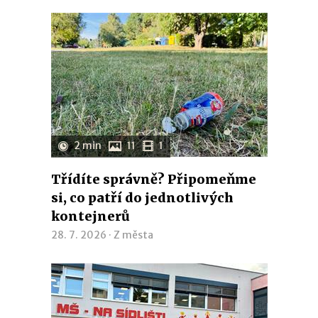
2 min
11
1
Třídíte správně? Připomeňme
si, co patří do jednotlivých
kontejnerů
28. 7. 2026 ·
Z města