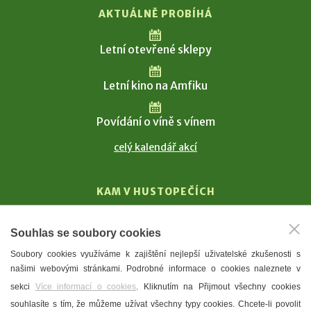
AKTUÁLNĚ PROBÍHÁ
Letní otevřené sklepy
Letní kino na Amfiku
Povídání o víně s vínem
celý kalendář akcí
KAM V HUSTOPEČÍCH
Vinařství
Souhlas se soubory cookies
T. G. Masaryk
Soubory cookies využíváme k zajištění nejlepší uživatelské zkušenosti s
Mandloně
našimi webovými stránkami. Podrobné informace o cookies naleznete v
Ubytování
sekci
Více informací o cookies
. Kliknutím na Přijmout všechny cookies
Restaurace
souhlasíte s tím, že můžeme užívat všechny typy cookies. Chcete-li povolit