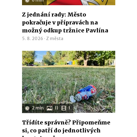
6 min
Z jednání rady: Město
pokračuje v přípravách na
možný odkup tržnice Pavlína
5. 8. 2026 ·
Z města
2 min
11
1
Třídíte správně? Připomeňme
si, co patří do jednotlivých