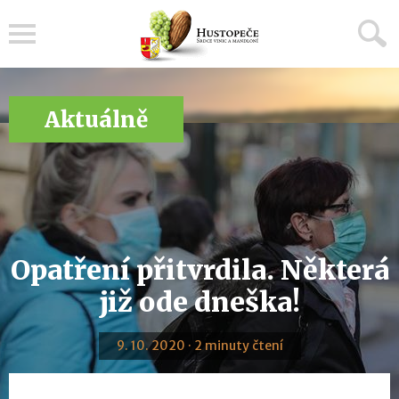
Menu
Aktuálně
Opatření přitvrdila. Některá
již ode dneška!
9. 10. 2020 · 2 minuty čtení