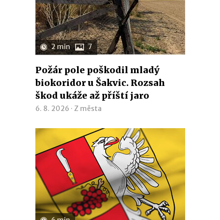
2 min
7
Požár pole poškodil mladý
biokoridor u Šakvic. Rozsah
škod ukáže až příští jaro
6. 8. 2026 ·
Z města