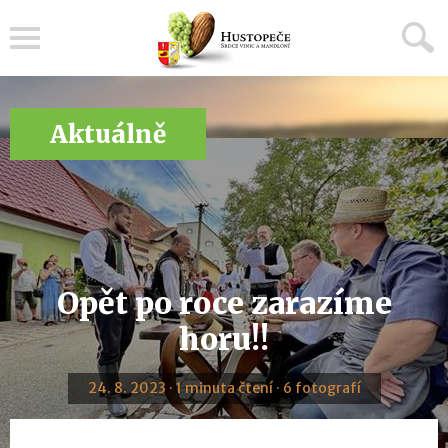
Menu
Aktuálně
Opět po roce zarazíme
horu!!
24. 8. 2023 · 1 minuta čtení · 6 fotografí