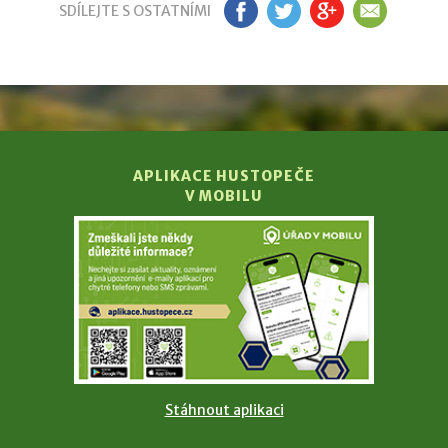
SDÍLEJTE S OSTATNÍMI
FB
TW
GP
EM
APLIKACE HUSTOPEČE
V MOBILU
Stáhnout aplikaci