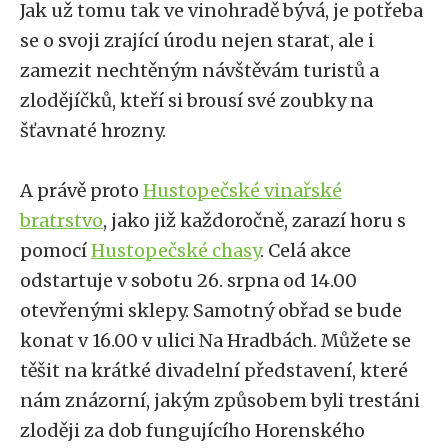
Jak už tomu tak ve vinohradě bývá, je potřeba
se o svoji zrající úrodu nejen starat, ale i
zamezit nechtěným návštěvám turistů a
zlodějíčků, kteří si brousí své zoubky na
šťavnaté hrozny.
A právě proto
Hustopečské vinařské
bratrstvo
, jako již každoročně, zarazí horu s
pomocí
Hustopečské chasy
. Celá akce
odstartuje v sobotu 26. srpna od 14.00
otevřenými sklepy. Samotný obřad se bude
konat v 16.00 v ulici Na Hradbách. Můžete se
těšit na krátké divadelní představení, které
nám znázorní, jakým způsobem byli trestáni
zloději za dob fungujícího Horenského