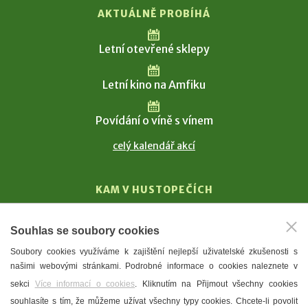
AKTUÁLNĚ PROBÍHÁ
Letní otevřené sklepy
Letní kino na Amfiku
Povídání o víně s vínem
celý kalendář akcí
KAM V HUSTOPEČÍCH
Vinařství
Souhlas se soubory cookies
T. G. Masaryk
Soubory cookies využíváme k zajištění nejlepší uživatelské zkušenosti s
Mandloně
našimi webovými stránkami. Podrobné informace o cookies naleznete v
Ubytování
sekci
Více informací o cookies
. Kliknutím na Přijmout všechny cookies
Restaurace
souhlasíte s tím, že můžeme užívat všechny typy cookies. Chcete-li povolit