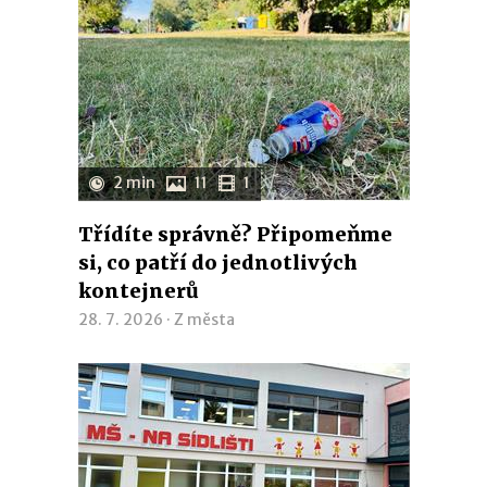
2 min
11
1
Třídíte správně? Připomeňme
si, co patří do jednotlivých
kontejnerů
28. 7. 2026 ·
Z města