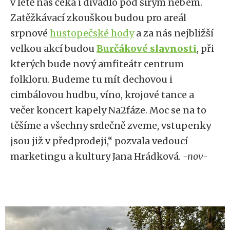
v létě nás čeká i divadlo pod širým nebem.
Zatěžkávací zkouškou budou pro areál
srpnové
hustopečské hody
a za nás nejbližší
velkou akcí budou
Burčákové slavnosti
, při
kterých bude nový amfiteátr centrum
folkloru. Budeme tu mít dechovou i
cimbálovou hudbu, víno, krojové tance a
večer koncert kapely Na2fáze. Moc se na to
těšíme a všechny srdečně zveme, vstupenky
jsou již v předprodeji,“ pozvala vedoucí
marketingu a kultury Jana Hrádková.
-nov-