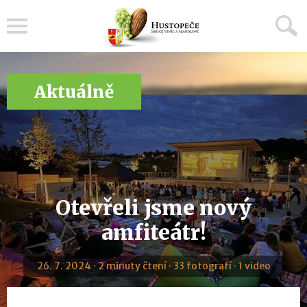
Menu
Aktuálně
Otevřeli jsme nový
amfiteátr!
26. 7. 2024 · 2 minuty čtení · 33 fotografí · 1 video