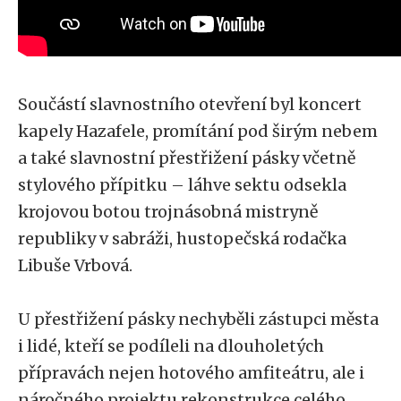
Součástí slavnostního otevření byl koncert
kapely Hazafele, promítání pod širým nebem
a také slavnostní přestřižení pásky včetně
stylového přípitku – láhve sektu odsekla
krojovou botou trojnásobná mistryně
republiky v sabráži, hustopečská rodačka
Libuše Vrbová.
U přestřižení pásky nechyběli zástupci města
i lidé, kteří se podíleli na dlouholetých
přípravách nejen hotového amfiteátru, ale i
náročného projektu rekonstrukce celého