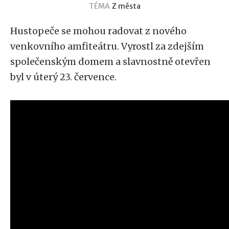
TÉMA
Z města
Hustopeče se mohou radovat z nového
venkovního amfiteátru. Vyrostl za zdejším
společenským domem a slavnostně otevřen
byl v úterý 23. července.