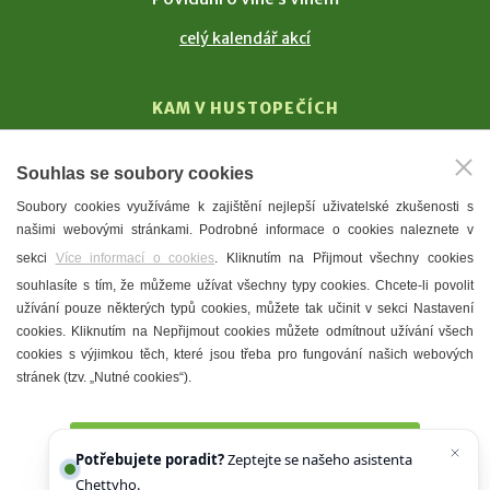
celý kalendář akcí
KAM V HUSTOPEČÍCH
Vinařství
Souhlas se soubory cookies
T. G. Masaryk
Soubory cookies využíváme k zajištění nejlepší uživatelské zkušenosti s
Mandloně
našimi webovými stránkami. Podrobné informace o cookies naleznete v
Ubytování
sekci
Více informací o cookies
. Kliknutím na Přijmout všechny cookies
Restaurace
souhlasíte s tím, že můžeme užívat všechny typy cookies. Chcete-li povolit
užívání pouze některých typů cookies, můžete tak učinit v sekci Nastavení
Městské muzeum a galerie
cookies. Kliknutím na Nepřijmout cookies můžete odmítnout užívání všech
Denní meníčka
cookies s výjimkou těch, které jsou třeba pro fungování našich webových
stránek (tzv. „Nutné cookies“).
Mapa města
Přijmout všechny cookies
Potřebujete poradit?
Zeptejte se našeho asistenta
Chettyho
.