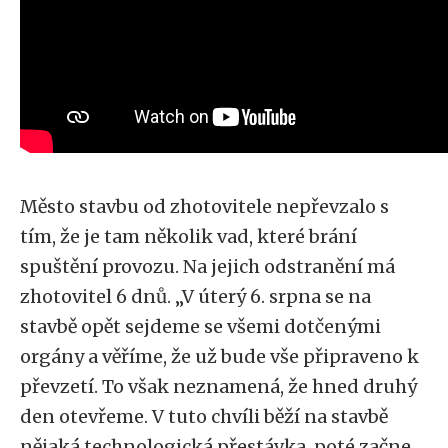
Město stavbu od zhotovitele nepřevzalo s
tím, že je tam několik vad, které brání
spuštění provozu. Na jejich odstranění má
zhotovitel 6 dnů. „V úterý 6. srpna se na
stavbě opět sejdeme se všemi dotčenými
orgány a věříme, že už bude vše připraveno k
převzetí. To však neznamená, že hned druhý
den otevřeme. V tuto chvíli běží na stavbě
nějaká technologická přestávka, poté začne