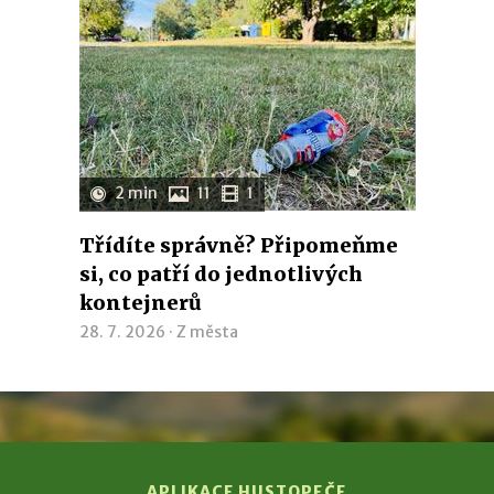
2 min
11
1
Třídíte správně? Připomeňme
si, co patří do jednotlivých
kontejnerů
28. 7. 2026 ·
Z města
APLIKACE HUSTOPEČE