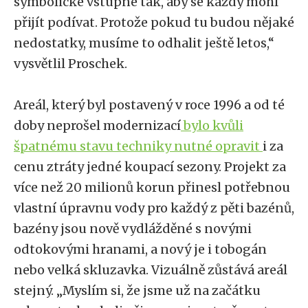
symbolické vstupné tak, aby se každý mohl
přijít podívat. Protože pokud tu budou nějaké
nedostatky, musíme to odhalit ještě letos,“
vysvětlil Proschek.
Areál, který byl postavený v roce 1996 a od té
doby neprošel modernizací
bylo kvůli
špatnému stavu techniky nutné opravit
i za
cenu ztráty jedné koupací sezony. Projekt za
více než 20 milionů korun přinesl potřebnou
vlastní úpravnu vody pro každý z pěti bazénů,
bazény jsou nově vydlážděné s novými
odtokovými hranami, a nový je i tobogán
nebo velká skluzavka. Vizuálně zůstává areál
stejný. „Myslím si, že jsme už na začátku