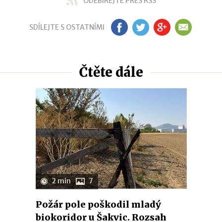
ODEBÍREJTE PŘES RSS
SDÍLEJTE S OSTATNÍMI
FB
TW
GP
EM
Čtěte dále
2 min
7
Požár pole poškodil mladý
biokoridor u Šakvic. Rozsah