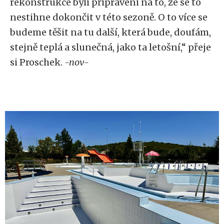
rekonstrukce byli připraveni na to, že se to
nestihne dokončit v této sezoně. O to více se
budeme těšit na tu další, která bude, doufám,
stejně teplá a slunečná, jako ta letošní,“ přeje
si Proschek.
-nov-