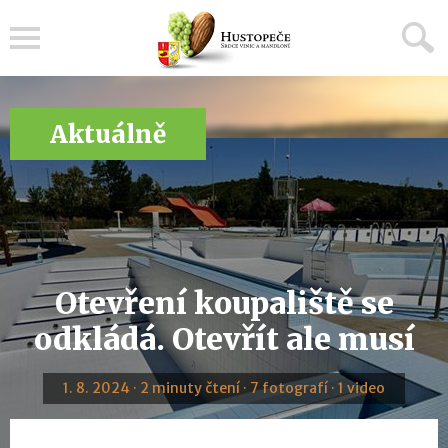
Menu
Aktuálně
Otevření koupaliště se
odkládá. Otevřít ale musí
1. 8. 2024 · 2 minuty čtení · 7 fotografí · 1 video