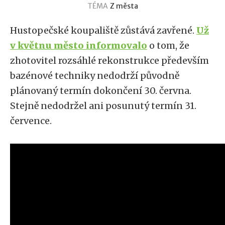
TÉMA
Z města
Hustopečské koupaliště zůstává zavřené.
Už
v květnu město informovalo
o tom, že
zhotovitel rozsáhlé rekonstrukce především
bazénové techniky nedodrží původně
plánovaný termín dokončení 30. června.
Stejně nedodržel ani posunutý termín 31.
července.