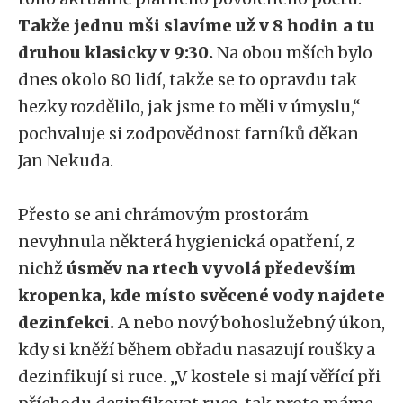
Takže jednu mši slavíme už v 8 hodin a tu
druhou klasicky v 9:30.
Na obou mších bylo
dnes okolo 80 lidí, takže se to opravdu tak
hezky rozdělilo, jak jsme to měli v úmyslu,“
pochvaluje si zodpovědnost farníků děkan
Jan Nekuda.
Přesto se ani chrámovým prostorám
nevyhnula některá hygienická opatření, z
nichž
úsměv na rtech vyvolá především
kropenka, kde místo svěcené vody najdete
dezinfekci.
A nebo nový bohoslužebný úkon,
kdy si kněží během obřadu nasazují roušky a
dezinfikují si ruce. „V kostele si mají věřící při