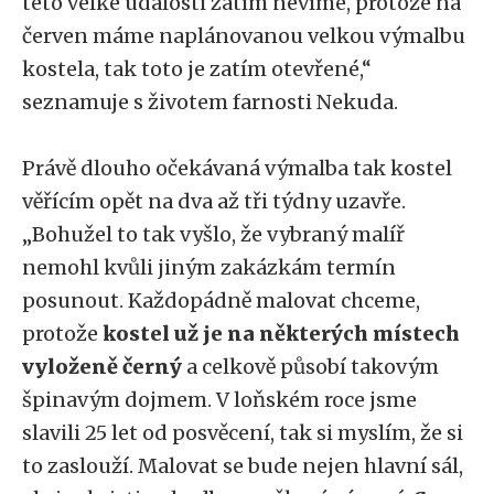
této velké události zatím nevíme, protože na
červen máme naplánovanou velkou výmalbu
kostela, tak toto je zatím otevřené,“
seznamuje s životem farnosti Nekuda.
Právě dlouho očekávaná výmalba tak kostel
věřícím opět na dva až tři týdny uzavře.
„Bohužel to tak vyšlo, že vybraný malíř
nemohl kvůli jiným zakázkám termín
posunout. Každopádně malovat chceme,
protože
kostel už je na některých místech
vyloženě černý
a celkově působí takovým
špinavým dojmem. V loňském roce jsme
slavili 25 let od posvěcení, tak si myslím, že si
to zaslouží. Malovat se bude nejen hlavní sál,