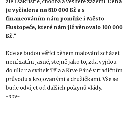
ale i sakristie, chodba a veškeré zázemí.
Cena
je vyčíslena na 810 000 Kč a s
financováním nám pomůže i Město
Hustopeče, které nám již věnovalo 100 000
Kč.
“
Kde se budou věřící během malování scházet
není zatím jasné, stejně jako to, zda vyjdou
do ulic na svátek Těla a Krve Páně v tradičním
průvodu s krojovanými a družičkami. Vše se
bude odvíjet od dalších pokynů vlády.
-nov-