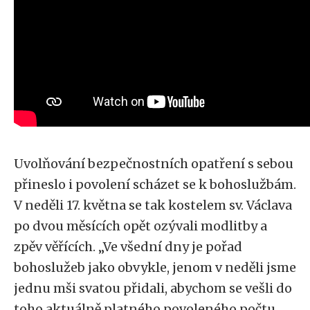
Uvolňování bezpečnostních opatření s sebou
přineslo i povolení scházet se k bohoslužbám.
V neděli 17. května se tak kostelem sv. Václava
po dvou měsících opět ozývali modlitby a
zpěv věřících. „Ve všední dny je pořad
bohoslužeb jako obvykle, jenom v neděli jsme
jednu mši svatou přidali, abychom se vešli do
toho aktuálně platného povoleného počtu.