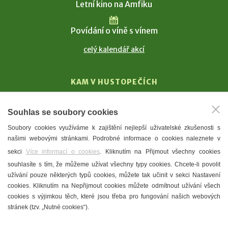
Letní kino na Amfiku
Povídání o víně s vínem
celý kalendář akcí
KAM V HUSTOPEČÍCH
Vinařství
Souhlas se soubory cookies
T. G. Masaryk
Soubory cookies využíváme k zajištění nejlepší uživatelské zkušenosti s
Mandloně
našimi webovými stránkami. Podrobné informace o cookies naleznete v
Ubytování
sekci
Více informací o cookies
. Kliknutím na Přijmout všechny cookies
Restaurace
souhlasíte s tím, že můžeme užívat všechny typy cookies. Chcete-li povolit
užívání pouze některých typů cookies, můžete tak učinit v sekci Nastavení
Městské muzeum a galerie
cookies. Kliknutím na Nepřijmout cookies můžete odmítnout užívání všech
Denní meníčka
cookies s výjimkou těch, které jsou třeba pro fungování našich webových
stránek (tzv. „Nutné cookies“).
Mapa města