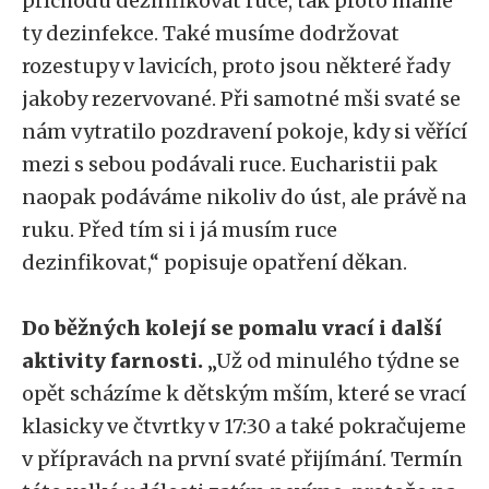
příchodu dezinfikovat ruce, tak proto máme
ty dezinfekce. Také musíme dodržovat
rozestupy v lavicích, proto jsou některé řady
jakoby rezervované. Při samotné mši svaté se
nám vytratilo pozdravení pokoje, kdy si věřící
mezi s sebou podávali ruce. Eucharistii pak
naopak podáváme nikoliv do úst, ale právě na
ruku. Před tím si i já musím ruce
dezinfikovat,“ popisuje opatření děkan.
Do běžných kolejí se pomalu vrací i další
aktivity farnosti.
„Už od minulého týdne se
opět scházíme k dětským mším, které se vrací
klasicky ve čtvrtky v 17:30 a také pokračujeme
v přípravách na první svaté přijímání. Termín