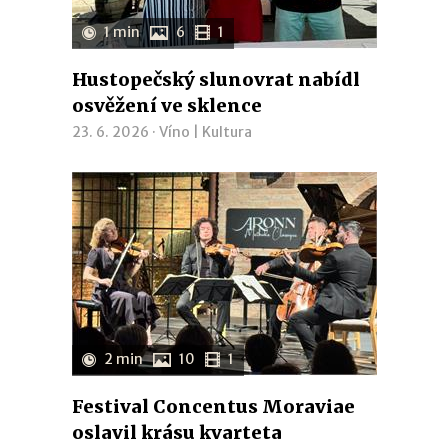
1 min
6
1
Hustopečský slunovrat nabídl
osvěžení ve sklence
23. 6. 2026 ·
Víno
|
Kultura
2 min
10
1
Festival Concentus Moraviae
oslavil krásu kvarteta