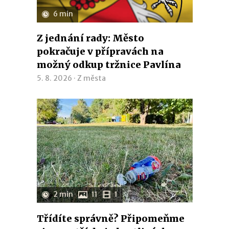
6 min
Z jednání rady: Město
pokračuje v přípravách na
možný odkup tržnice Pavlína
5. 8. 2026 ·
Z města
2 min
11
1
Třídíte správně? Připomeňme