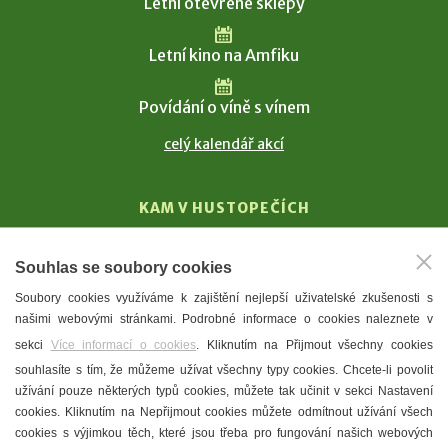
Letní otevřené sklepy
Letní kino na Amfiku
Povídání o víně s vínem
celý kalendář akcí
KAM V HUSTOPEČÍCH
Vinařství
Souhlas se soubory cookies
T. G. Masaryk
Soubory cookies využíváme k zajištění nejlepší uživatelské zkušenosti s
Mandloně
našimi webovými stránkami. Podrobné informace o cookies naleznete v
Ubytování
sekci
Více informací o cookies
. Kliknutím na Přijmout všechny cookies
Restaurace
souhlasíte s tím, že můžeme užívat všechny typy cookies. Chcete-li povolit
užívání pouze některých typů cookies, můžete tak učinit v sekci Nastavení
Městské muzeum a galerie
cookies. Kliknutím na Nepřijmout cookies můžete odmítnout užívání všech
Denní meníčka
cookies s výjimkou těch, které jsou třeba pro fungování našich webových