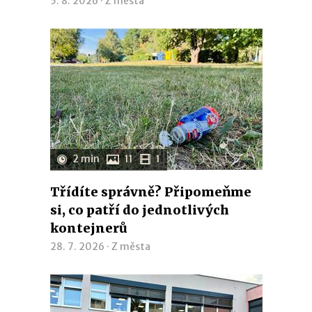
5. 8. 2026 ·
Z města
2 min
11
1
Třídíte správně? Připomeňme
si, co patří do jednotlivých
kontejnerů
28. 7. 2026 ·
Z města