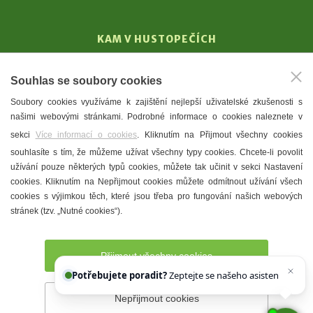
KAM V HUSTOPEČÍCH
Vinařství
Souhlas se soubory cookies
T. G. Masaryk
Soubory cookies využíváme k zajištění nejlepší uživatelské zkušenosti s
Mandloně
našimi webovými stránkami. Podrobné informace o cookies naleznete v
Ubytování
sekci
Více informací o cookies
. Kliknutím na Přijmout všechny cookies
Restaurace
souhlasíte s tím, že můžeme užívat všechny typy cookies. Chcete-li povolit
užívání pouze některých typů cookies, můžete tak učinit v sekci Nastavení
Městské muzeum a galerie
cookies. Kliknutím na Nepřijmout cookies můžete odmítnout užívání všech
Denní meníčka
cookies s výjimkou těch, které jsou třeba pro fungování našich webových
stránek (tzv. „Nutné cookies“).
Mapa města
Přijmout všechny cookies
Potřebujete poradit?
Zeptejte se našeho asistenta
Chettyho
.
Nepřijmout cookies
Prohlášení o přístupnosti
Správce webu
2026 © Město