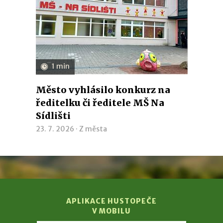
1 min
Město vyhlásilo konkurz na
ředitelku či ředitele MŠ Na
Sídlišti
23. 7. 2026 ·
Z města
APLIKACE HUSTOPEČE
V MOBILU