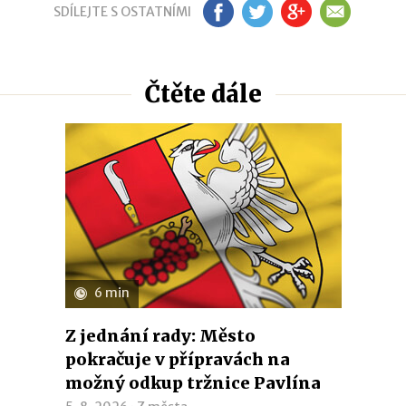
SDÍLEJTE S OSTATNÍMI
FB
TW
GP
EM
Čtěte dále
6 min
Z jednání rady: Město
pokračuje v přípravách na
možný odkup tržnice Pavlína