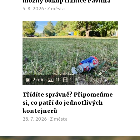
možný odkup tržnice Pavlína
5. 8. 2026 ·
Z města
2 min
11
1
Třídíte správně? Připomeňme
si, co patří do jednotlivých
kontejnerů
28. 7. 2026 ·
Z města