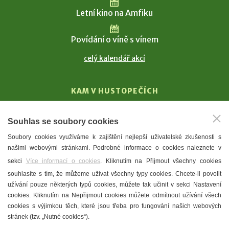
Letní kino na Amfiku
Povídání o víně s vínem
celý kalendář akcí
KAM V HUSTOPEČÍCH
Vinařství
Souhlas se soubory cookies
T. G. Masaryk
Soubory cookies využíváme k zajištění nejlepší uživatelské zkušenosti s
Mandloně
našimi webovými stránkami. Podrobné informace o cookies naleznete v
Ubytování
sekci
Více informací o cookies
. Kliknutím na Přijmout všechny cookies
Restaurace
souhlasíte s tím, že můžeme užívat všechny typy cookies. Chcete-li povolit
užívání pouze některých typů cookies, můžete tak učinit v sekci Nastavení
Městské muzeum a galerie
cookies. Kliknutím na Nepřijmout cookies můžete odmítnout užívání všech
Denní meníčka
cookies s výjimkou těch, které jsou třeba pro fungování našich webových
stránek (tzv. „Nutné cookies“).
Mapa města