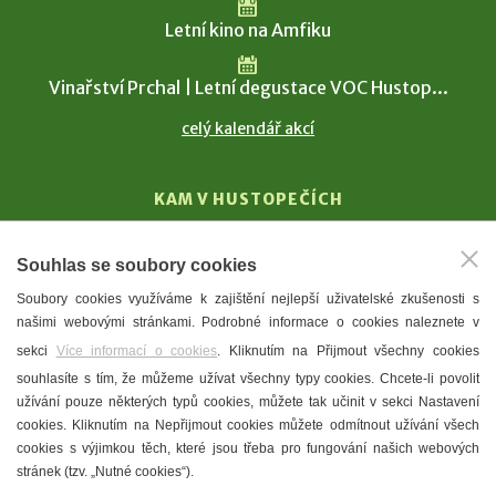
Letní kino na Amfiku
Vinařství Prchal | Letní degustace VOC Hustop...
celý kalendář akcí
KAM V HUSTOPEČÍCH
Vinařství
Souhlas se soubory cookies
T. G. Masaryk
Soubory cookies využíváme k zajištění nejlepší uživatelské zkušenosti s
Mandloně
našimi webovými stránkami. Podrobné informace o cookies naleznete v
Ubytování
sekci
Více informací o cookies
. Kliknutím na Přijmout všechny cookies
Restaurace
souhlasíte s tím, že můžeme užívat všechny typy cookies. Chcete-li povolit
užívání pouze některých typů cookies, můžete tak učinit v sekci Nastavení
Městské muzeum a galerie
cookies. Kliknutím na Nepřijmout cookies můžete odmítnout užívání všech
Denní meníčka
cookies s výjimkou těch, které jsou třeba pro fungování našich webových
stránek (tzv. „Nutné cookies“).
Mapa města