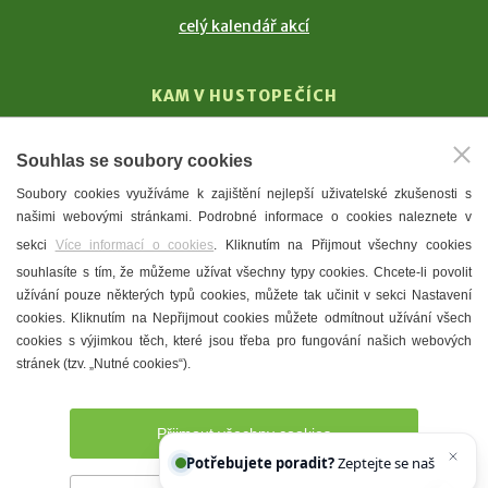
celý kalendář akcí
KAM V HUSTOPEČÍCH
Vinařství
Souhlas se soubory cookies
T. G. Masaryk
Soubory cookies využíváme k zajištění nejlepší uživatelské zkušenosti s
Mandloně
našimi webovými stránkami. Podrobné informace o cookies naleznete v
Ubytování
sekci
Více informací o cookies
. Kliknutím na Přijmout všechny cookies
Restaurace
souhlasíte s tím, že můžeme užívat všechny typy cookies. Chcete-li povolit
užívání pouze některých typů cookies, můžete tak učinit v sekci Nastavení
Městské muzeum a galerie
cookies. Kliknutím na Nepřijmout cookies můžete odmítnout užívání všech
Denní meníčka
cookies s výjimkou těch, které jsou třeba pro fungování našich webových
stránek (tzv. „Nutné cookies“).
Mapa města
Přijmout všechny cookies
Potřebujete poradit?
Zeptejte se našeho asistenta
Che