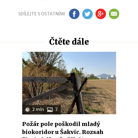
SDÍLEJTE S OSTATNÍMI
FB
TW
GP
EM
Čtěte dále
2 min
7
Požár pole poškodil mladý
biokoridor u Šakvic. Rozsah