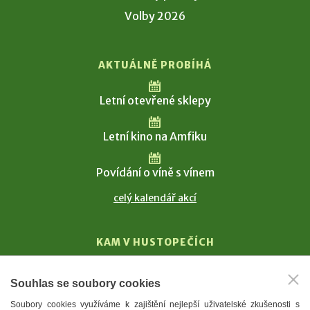
Volby 2026
AKTUÁLNĚ PROBÍHÁ
Letní otevřené sklepy
Letní kino na Amfiku
Povídání o víně s vínem
celý kalendář akcí
KAM V HUSTOPEČÍCH
Vinařství
Souhlas se soubory cookies
T. G. Masaryk
Soubory cookies využíváme k zajištění nejlepší uživatelské zkušenosti s
Mandloně