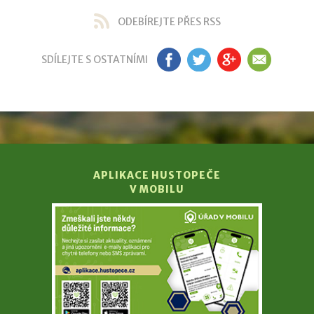
ODEBÍREJTE PŘES RSS
SDÍLEJTE S OSTATNÍMI
FB
TW
GP
EM
APLIKACE HUSTOPEČE
V MOBILU