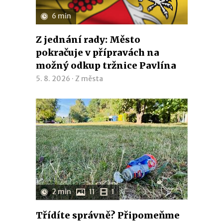
6 min
Z jednání rady: Město
pokračuje v přípravách na
možný odkup tržnice Pavlína
5. 8. 2026 ·
Z města
2 min
11
1
Třídíte správně? Připomeňme