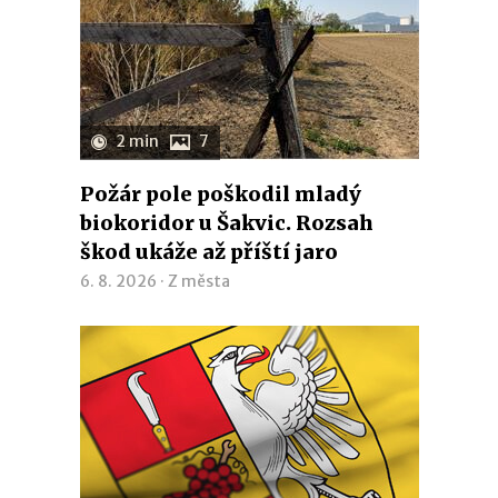
2 min
7
Požár pole poškodil mladý
biokoridor u Šakvic. Rozsah
škod ukáže až příští jaro
6. 8. 2026 ·
Z města