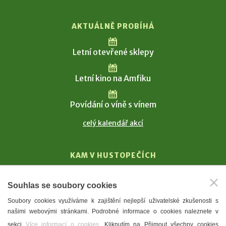
AKTUÁLNĚ PROBÍHÁ
Letní otevřené sklepy
Letní kino na Amfiku
Povídání o víně s vínem
celý kalendář akcí
KAM V HUSTOPEČÍCH
Vinařství
Souhlas se soubory cookies
T. G. Masaryk
Soubory cookies využíváme k zajištění nejlepší uživatelské zkušenosti s
Mandloně
našimi webovými stránkami. Podrobné informace o cookies naleznete v
Ubytování
sekci
Více informací o cookies
. Kliknutím na Přijmout všechny cookies