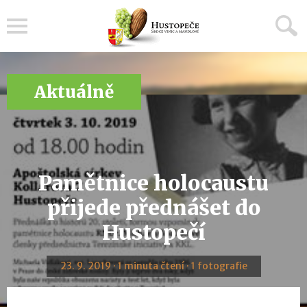
Menu
Aktuálně
Pamětnice holocaustu
přijede přednášet do
Hustopečí
23. 9. 2019 · 1 minuta čtení · 1 fotografie