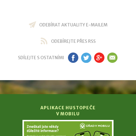
ODEBÍRAT AKTUALITY E-MAILEM
ODEBÍREJTE PŘES RSS
SDÍLEJTE S OSTATNÍMI
FB
TW
GP
EM
APLIKACE HUSTOPEČE
V MOBILU