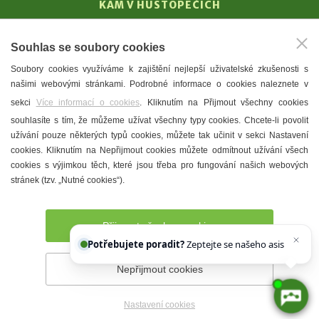
KAM V HUSTOPEČÍCH
Vinařství
Souhlas se soubory cookies
T. G. Masaryk
Soubory cookies využíváme k zajištění nejlepší uživatelské zkušenosti s
Mandloně
našimi webovými stránkami. Podrobné informace o cookies naleznete v
Ubytování
sekci
Více informací o cookies
. Kliknutím na Přijmout všechny cookies
Restaurace
souhlasíte s tím, že můžeme užívat všechny typy cookies. Chcete-li povolit
užívání pouze některých typů cookies, můžete tak učinit v sekci Nastavení
Městské muzeum a galerie
cookies. Kliknutím na Nepřijmout cookies můžete odmítnout užívání všech
Denní meníčka
cookies s výjimkou těch, které jsou třeba pro fungování našich webových
stránek (tzv. „Nutné cookies“).
Mapa města
Přijmout všechny cookies
Potřebujete poradit?
Zeptejte se našeho asistenta
Chettyho
Nepřijmout cookies
Prohlášení o přístupnosti
Správce webu
2026 © Město
Hustopeče
Nastavení cookies