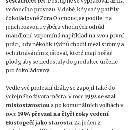
šestatřicet let
. Postupně se vypracoval až na
vedoucího provozu. V době, kdy sady patřily
čokoládovně Zora Olomouc, se podílel na
jejich rozvoji i výběru vhodných odrůd
mandloní. Vzpomíná například na svou první
práci, kdy několik týdnů chodil mezi stromy a
ochutnáváním zjišťoval, které mají hořké
plody, aby se nedostaly do produkce určené
pro čokoládovny.
Vedle své profesní dráhy se zapojil také do
veřejného života města. V roce
1992 se stal
místostarostou
a po komunálních volbách v
roce
1994 převzal na čtyři roky vedení
Hustopečí jako starosta
. Za jeden z