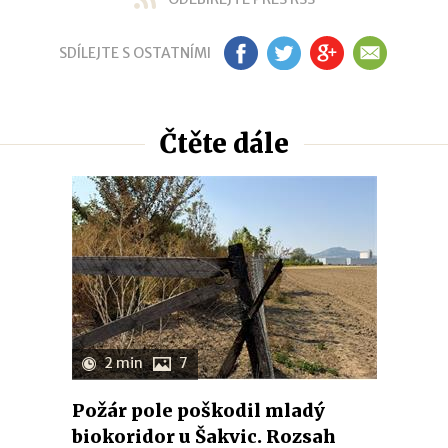
SDÍLEJTE S OSTATNÍMI
FB
TW
GP
EM
Čtěte dále
2 min
7
Požár pole poškodil mladý
biokoridor u Šakvic. Rozsah