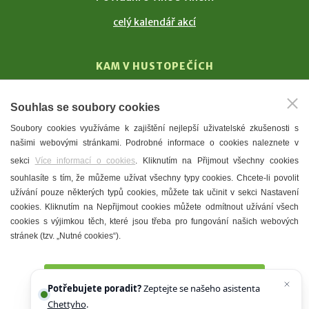
celý kalendář akcí
KAM V HUSTOPEČÍCH
Vinařství
Souhlas se soubory cookies
T. G. Masaryk
Soubory cookies využíváme k zajištění nejlepší uživatelské zkušenosti s
Mandloně
našimi webovými stránkami. Podrobné informace o cookies naleznete v
Ubytování
sekci
Více informací o cookies
. Kliknutím na Přijmout všechny cookies
Restaurace
souhlasíte s tím, že můžeme užívat všechny typy cookies. Chcete-li povolit
užívání pouze některých typů cookies, můžete tak učinit v sekci Nastavení
Městské muzeum a galerie
cookies. Kliknutím na Nepřijmout cookies můžete odmítnout užívání všech
Denní meníčka
cookies s výjimkou těch, které jsou třeba pro fungování našich webových
stránek (tzv. „Nutné cookies“).
Mapa města
Přijmout všechny cookies
Potřebujete poradit?
Zeptejte se našeho asistenta
Chettyho
.