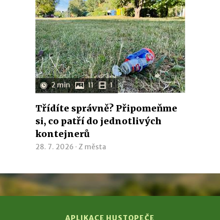
2 min
11
1
Třídíte správně? Připomeňme
si, co patří do jednotlivých
kontejnerů
28. 7. 2026 ·
Z města
APLIKACE HUSTOPEČE