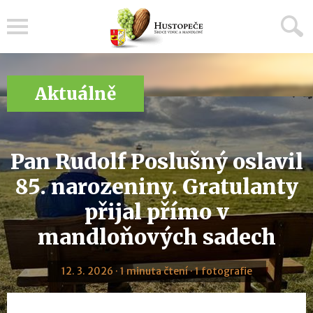
Menu
Aktuálně
Pan Rudolf Poslušný oslavil
85. narozeniny. Gratulanty
přijal přímo v
mandloňových sadech
12. 3. 2026 · 1 minuta čtení · 1 fotografie