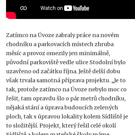
Zatímco na Úvoze zabraly práce na novém
chodníku a parkovacích místech zhruba
měsíc a provoz omezily jen minimálně,
původní parkoviště vedle ulice Stodolní bylo
uzavřeno od začátku října. Ještě delší dobu
však trvala samotná příprava projektu. „Je to
tak, protože zatímco na Úvoze nebylo moc co
řešit, tam opravdu šlo o pár metrů chodníku,
nějaká stání a úprava budoucích zelených
ploch, tak s úpravou lokality kolem Sídliště je
to složitější. Projekt, který řešil celé okolí
Sídliště a kolem mateřské školy máme