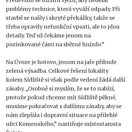
Především se rozšířil vjezd, aby nedělal
problémy technice, která vyváží odpady. Při
stavbě se našly i skryté překážky, takže se
třeba opravily nefunkční vpusti, ale to jdou
detaily. Teď už čekáme jenom na
pozinkované části na sběrné hnízdo.“
Na Úvoze je hotovo, jenom na jaře přibude
zelená výsadba. Celkové řešení lokality
kolem Sídliště si však podle vedení žádá další
zásahy. „Osobně si myslím, že se to nabízí,
protože pokud chceme mít Sídliště pěkné,
musíme pokračovat s dalšímu zásahy, aby se
nám zlepšila i dopravní situace na přilehlé
ulici Komenského,“ nastiňuje místostarosta