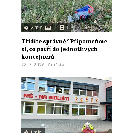
2 min
11
1
Třídíte správně? Připomeňme
si, co patří do jednotlivých
kontejnerů
28. 7. 2026 ·
Z města
1 min