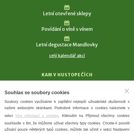
Letní otevřené sklepy
Povídání o víně s vínem
Letní degustace Mandlovky
celý kalendář akcí
KAM V HUSTOPEČÍCH
Vinařství
Souhlas se soubory cookies
T. G. Masaryk
Soubory cookies využíváme k zajištění nejlepší uživatelské zkušenosti s
Mandloně
našimi webovými stránkami. Podrobné informace o cookies naleznete v
Ubytování
sekci
Více informací o cookies
. Kliknutím na Přijmout všechny cookies
Restaurace
souhlasíte s tím, že můžeme užívat všechny typy cookies. Chcete-li povolit
užívání pouze některých typů cookies, můžete tak učinit v sekci Nastavení
Městské muzeum a galerie