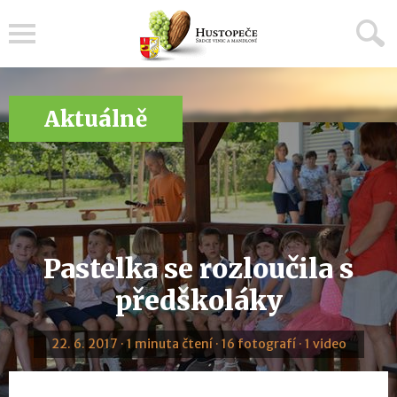
Menu
Aktuálně
Pastelka se rozloučila s
předškoláky
22. 6. 2017 · 1 minuta čtení · 16 fotografí · 1 video