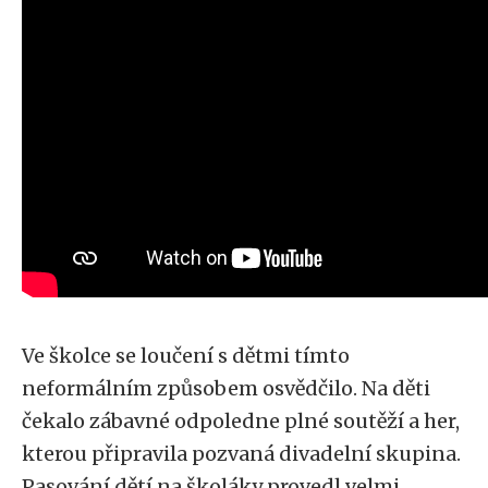
Ve školce se loučení s dětmi tímto
neformálním způsobem osvědčilo. Na děti
čekalo zábavné odpoledne plné soutěží a her,
kterou připravila pozvaná divadelní skupina.
Pasování dětí na školáky provedl velmi