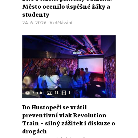
Město ocenilo úspěšné žáky a
studenty
24. 6. 2026 ·
Vzdělávání
3 min
11
1
Do Hustopečí se vrátil
preventivní vlak Revolution
Train - silný zážitek i diskuze o
drogách