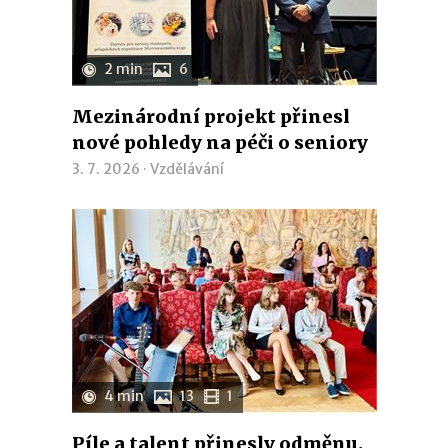
2 min
6
Mezinárodní projekt přinesl
nové pohledy na péči o seniory
3. 7. 2026 ·
Vzdělávání
4 min
13
1
Píle a talent přinesly odměnu.