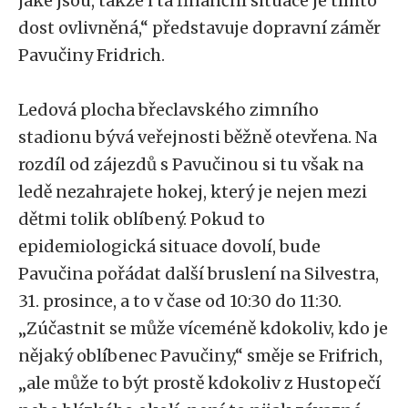
jaké jsou, takže i ta finanční situace je tímto
dost ovlivněná,“ představuje dopravní záměr
Pavučiny Fridrich.
Ledová plocha břeclavského zimního
stadionu bývá veřejnosti běžně otevřena. Na
rozdíl od zájezdů s Pavučinou si tu však na
ledě nezahrajete hokej, který je nejen mezi
dětmi tolik oblíbený. Pokud to
epidemiologická situace dovolí, bude
Pavučina pořádat další bruslení na Silvestra,
31. prosince, a to v čase od 10:30 do 11:30.
„Zúčastnit se může víceméně kdokoliv, kdo je
nějaký oblíbenec Pavučiny,“ směje se Frifrich,
„ale může to být prostě kdokoliv z Hustopečí