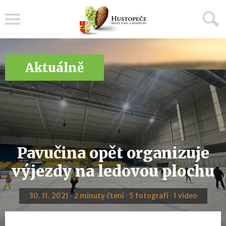
Menu
Aktuálně
Pavučina opět organizuje
výjezdy na ledovou plochu
30. 11. 2021 · 2 minuty čtení · 5 fotografí · 1 video