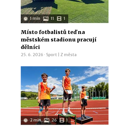
1 min
11
1
Místo fotbalistů teď na
městském stadionu pracují
dělníci
25. 6. 2026 ·
Sport
|
Z města
2 min
26
1