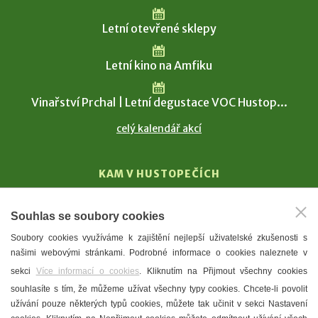
Letní otevřené sklepy
Letní kino na Amfiku
Vinařství Prchal | Letní degustace VOC Hustop...
celý kalendář akcí
KAM V HUSTOPEČÍCH
Vinařství
Souhlas se soubory cookies
T. G. Masaryk
Soubory cookies využíváme k zajištění nejlepší uživatelské zkušenosti s
Mandloně
našimi webovými stránkami. Podrobné informace o cookies naleznete v
Ubytování
sekci
Více informací o cookies
. Kliknutím na Přijmout všechny cookies
Restaurace
souhlasíte s tím, že můžeme užívat všechny typy cookies. Chcete-li povolit
užívání pouze některých typů cookies, můžete tak učinit v sekci Nastavení
Městské muzeum a galerie