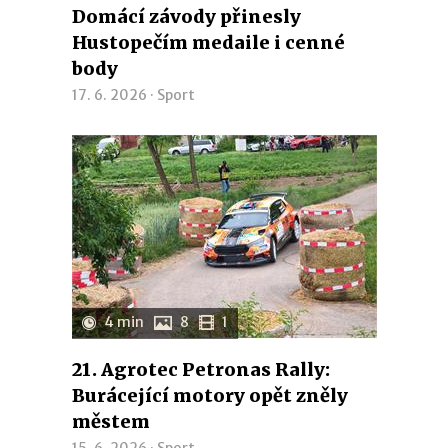
Domácí závody přinesly
Hustopečím medaile i cenné
body
17. 6. 2026 ·
Sport
4 min
8
1
21. Agrotec Petronas Rally:
Burácející motory opět zněly
městem
15. 6. 2026 ·
Sport