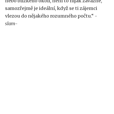
nebo blízkého okolí, není to nijak závazné,
samozřejmě je ideální, když se ti zájemci
vlezou do nějakého rozumného počtu.“
-
slam-