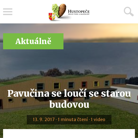
Menu
Aktuálně
Pavučina se loučí se starou
budovou
13. 9. 2017 · 1 minuta čtení · 1 video