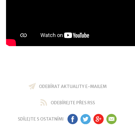
ODEBÍRAT AKTUALITY E-MAILEM
ODEBÍREJTE PŘES RSS
SDÍLEJTE S OSTATNÍMI
FB
TW
GP
EM