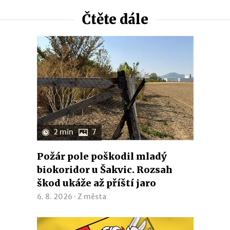
Čtěte dále
2 min
7
Požár pole poškodil mladý
biokoridor u Šakvic. Rozsah
škod ukáže až příští jaro
6. 8. 2026 ·
Z města