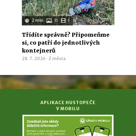
2 min
11
1
Třídíte správně? Připomeňme
si, co patří do jednotlivých
kontejnerů
28. 7. 2026 ·
Z města
APLIKACE HUSTOPEČE
V MOBILU