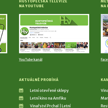
HUSTOPEČSKÁ TELEVIZE
MĚ
NA YOUTUBE
NA
YouTube kanál
Fac
AKTUÁLNĚ PROBÍHÁ
KA
Letní otevřené sklepy
Vin
Letní kino na Amfiku
Man
Vinařství Prchal | Letní
Res