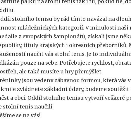
lastníte pálku na stolní tenis tak i tu, pokud ne, 
ddílu.
ddíl stolního tenisu by rád tímto navázal na dlo
innost mládežnických kategorií. V minulosti naši m
edaile z evropských šampionátů, získali jsme něko
epubliky, tituly krajských i okresních přeborníků
kušeností naučit vás stolní tenis. Je to individuáln
dkázán pouze na sebe. Potřebujete rychlost, obratn
ostřeh, ale také musíte u hry přemýšlet.
réninky jsou vedeny zábavnou formou, která vás v
akmile zvládnete základní údery, budeme soutěžit i
ěst a obcí. Oddíl stolního tenisu vytvoří veškeré 
e stolní tenis naučili.
ěšíme se na vás!