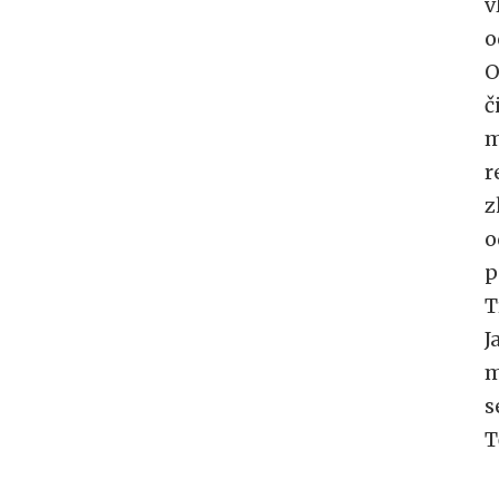
v
o
O
č
m
r
z
o
p
T
J
m
s
T