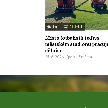
1 min
11
1
Místo fotbalistů teď na
městském stadionu pracuj
dělníci
25. 6. 2026 ·
Sport
|
Z města