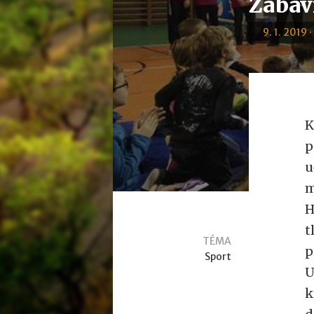
Zábav
9. 1. 2019 
K
p
u
m
H
t
TÉMA
p
Sport
U
k