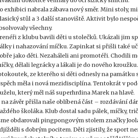
ivákům dokonce vehnaly do očí slzičky smíchu.
o exhibici nabrala zábava nový směr. Mini stoly, mid
lasický stůl a 3 další stanoviště. Aktivit bylo nespoč
bsolvovaly všechny.
renéři z klubu bavili děti u stolečků. Ukázali jim s
álky i nahazování míčku. Zapinkat si přišli také uči
obře jako děti. Nezaháleli ani promotéři. Chodili m
íčky, dělali legrácky a lákali je do nového kroužku
otokoutek, ze kterého si děti odnesly na památku
spěch měla i nová mezidisciplína. Tentokrát v po
uželu, který měl náš superhrdina Marek na hlavě.
 na závěr přišla naše oblíbená část – rozdávání dár
aždého školáka. Klub dostal sadu pálek, míčky, tri
sme obdarovali pingpongovým stolem značky Joola
djížděli s dobrým pocitem. Děti zjistily, že sport 