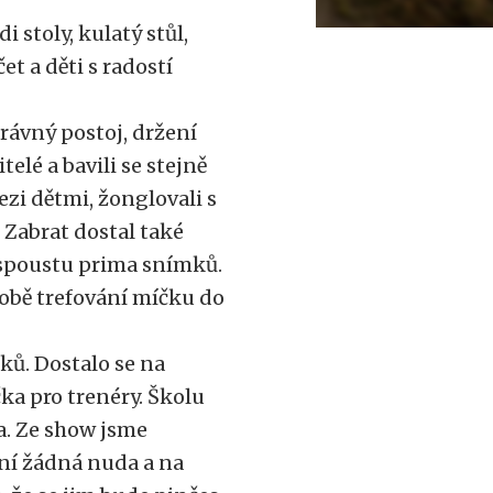
i stoly, kulatý stůl,
et a děti s radostí
právný postoj, držení
telé a bavili se stejně
ezi dětmi, žonglovali s
. Zabrat dostal také
 spoustu prima snímků.
době trefování míčku do
ků. Dostalo se na
čka pro trenéry. Školu
. Ze show jsme
není žádná nuda a na