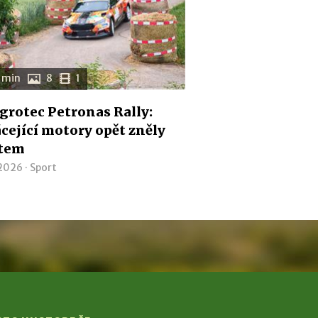
 min
8
1
Agrotec Petronas Rally:
cející motory opět zněly
tem
 2026 ·
Sport