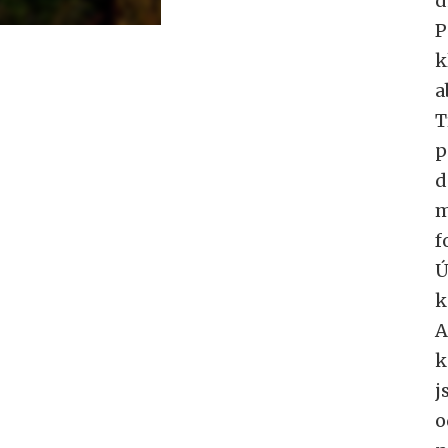
d
P
k
a
T
p
d
m
f
Ú
k
A
k
j
o