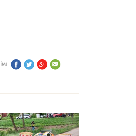
ÍMI
FB
TW
GP
EM