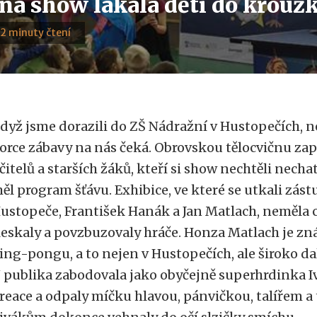
ná show lákala děti do kroužk
· 2 minuty čtení
dyž jsme dorazili do ZŠ Nádražní v Hustopečích, n
orce zábavy na nás čeká. Obrovskou tělocvičnu zapl
čitelů a starších žáků, kteří si show nechtěli nechat
ěl program šťávu. Exhibice, ve které se utkali zást
ustopeče, František Hanák a Jan Matlach, neměla 
leskaly a povzbuzovaly hráče. Honza Matlach je z
ing-pongu, a to nejen v Hustopečích, ale široko da
 publika zabodovala jako obyčejně superhrdinka Iv
reace a odpaly míčku hlavou, pánvičkou, talířem 