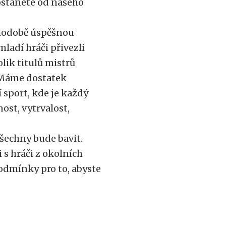
dostanete od našeho
uhodobě úspěšnou
ladí hráči přivezli
lik titulů mistrů
. Máme dostatek
í sport, kde je každý
ost, vytrvalost,
šechny bude bavit.
 s hráči z okolních
podmínky pro to, abyste