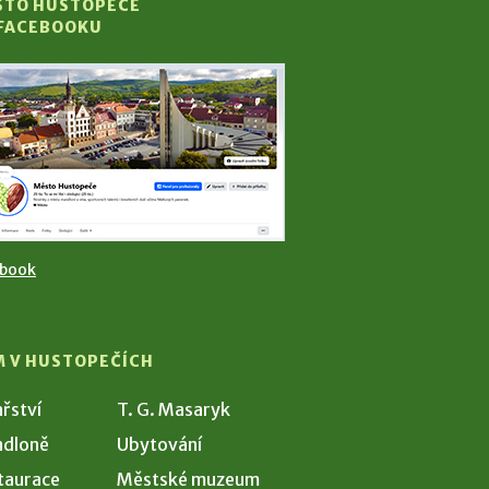
STO HUSTOPEČE
 FACEBOOKU
ebook
M V HUSTOPEČÍCH
ařství
T. G. Masaryk
dloně
Ubytování
taurace
Městské muzeum