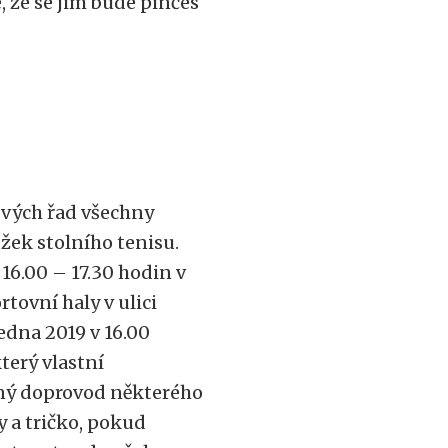
, že se jim bude pinčes
svých řad všechny
užek stolního tenisu.
16.00 – 17.30 hodin v
rtovní haly v ulici
ledna 2019 v 16.00
terý vlastní
odný doprovod některého
y a tričko, pokud