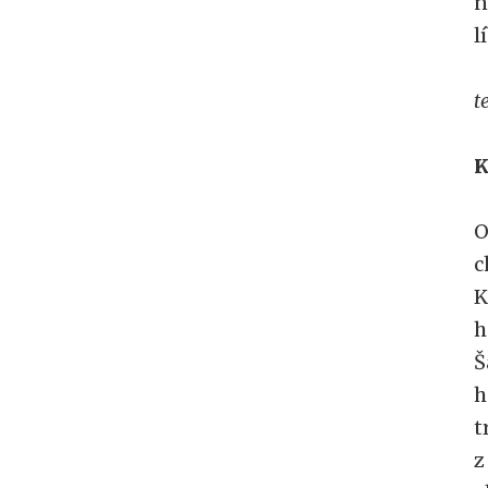
n
l
t
K
O
c
K
h
Š
h
t
z