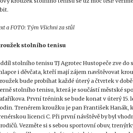
ový kroužek stolního tenisu se už moc těší! Věříme
íbit.
ext a FOTO: Tým Všichni za stůl
roužek stolního tenisu
ddíl stolního tenisu TJ Agrotec Hustopeče zve do 
hlapce i děvčata, kteří mají zájem navštěvovat kro
roužek bude probíhat každé úterý a čtvrtek v době 
erně stolního tenisu, která je součástí městské spo
afaříkova. První trénink se bude konat v úterý 15. 
odin. Trenérem kroužku je pan František Hanák, k
renérskou licenci C. Při první návštěvě by byl vh
 rodičů. Vezměte si s sebou sportovní obuv, trenýrk