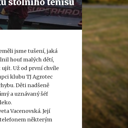
u stolního tenisu
eměli jsme tušení, jaká
nil houf malých dětí,
 ujít. Už od první chvíle
upci klubu TJ Agrotec
chybu. Děti nadšeně
námý a uznávaný šéf
leko.
eta Vacenovská. Její
a telefonem některým