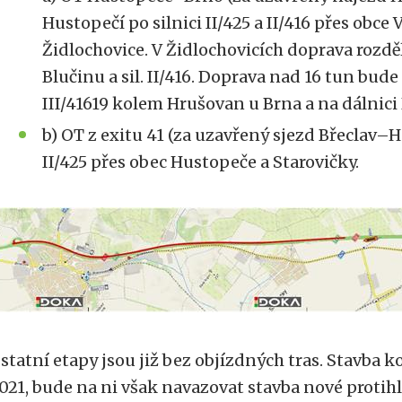
Hustopečí po silnici II/425 a II/416 přes obce 
Židlochovice. V Židlochovicích doprava rozdě
Blučinu a sil. II/416. Doprava nad 16 tun bude
III/41619 kolem Hrušovan u Brna a na dálnici
b) OT z exitu 41 (za uzavřený sjezd Břeclav–H
II/425 přes obec Hustopeče a Starovičky.
statní etapy jsou již bez objízdných tras. Stavba k
021, bude na ni však navazovat stavba nové protih