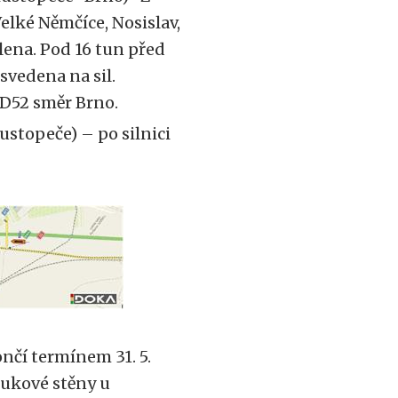
Velké Němčíce, Nosislav,
lena. Pod 16 tun před
 svedena na sil.
 D52 směr Brno.
ustopeče) – po silnici
ončí termínem 31. 5.
lukové stěny u