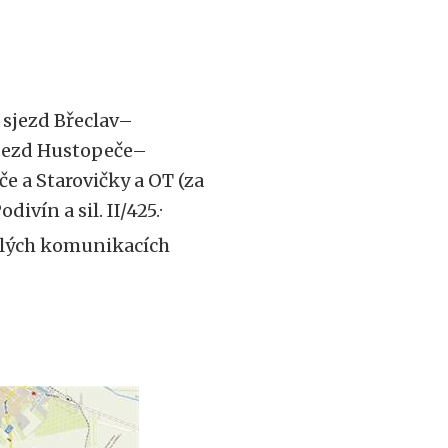
ý sjezd Břeclav–
ájezd Hustopeče–
če a Starovičky a OT (za
vín a sil. II/425.·
ehlých komunikacích