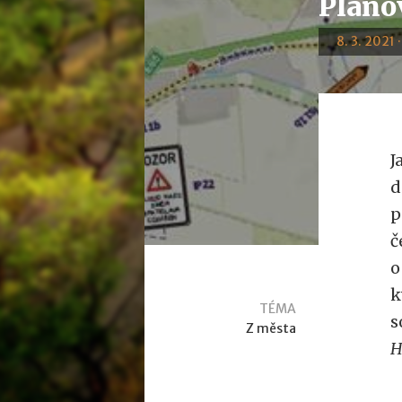
Pláno
8. 3. 2021 
J
d
p
č
o
k
TÉMA
s
Z města
H