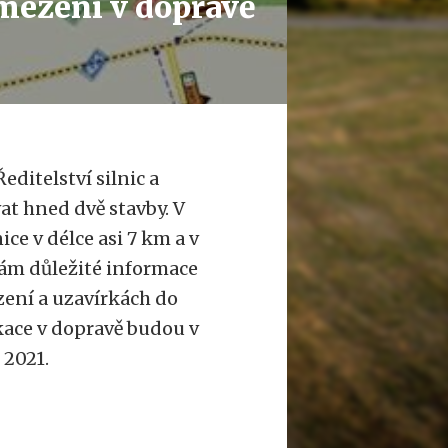
mezení v dopravě
editelství silnic a
at hned dvě stavby. V
ce v délce asi 7 km a v
vám důležité informace
ení a uzavírkách do
kace v dopravě budou v
 2021.