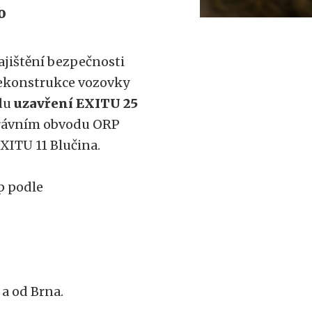
o
ajištění bezpečnosti
 Rekonstrukce vozovky
odu
uzavření EXITU 25
správním obvodu ORP
EXITU 11 Blučina.
p podle
 a od Brna.