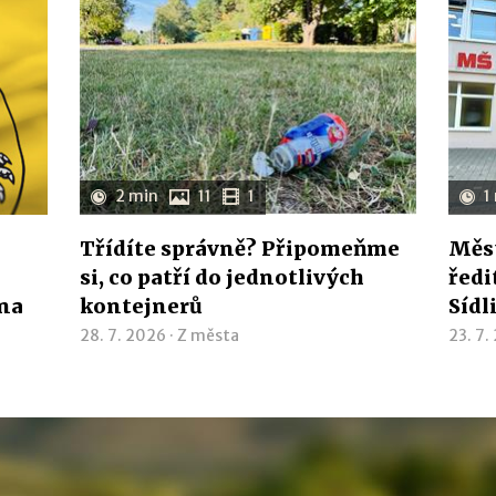
2 min
11
1
1
Třídíte správně? Připomeňme
Měst
si, co patří do jednotlivých
ředi
ína
kontejnerů
Sídl
28. 7. 2026 ·
Z města
23. 7.