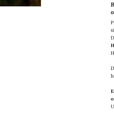
R
o
P
s
D
H
H
D
h
E
o
U