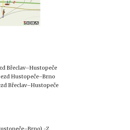
jezd Břeclav–Hustopeče
nájezd Hustopeče–Brno
sjezd Břeclav–Hustopeče
Hustopeče–Brno) -Z