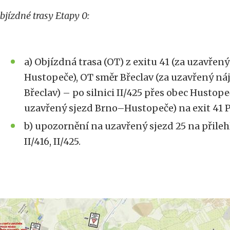
bjízdné trasy Etapy 0:
a) Objízdná trasa (OT) z exitu 41 (za uzavřen
Hustopeče), OT směr Břeclav (za uzavřený n
Břeclav) – po silnici II/425 přes obec Hustope
uzavřený sjezd Brno–Hustopeče) na exit 41 Podi
b) upozornění na uzavřený sjezd 25 na přil
II/416, II/425.