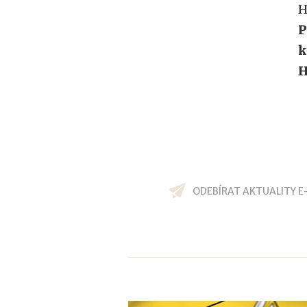
H
P
k
H
ODEBÍRAT AKTUALITY E