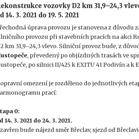
ekonstrukce vozovky D2 km 31,9–24,3 vlev
d 14. 3. 2021 do 19. 5. 2021
řechodná úprava provozu je stanovena z důvodu z
ilničního provozu při stavebních pracích na akci
2 km 31,9–24,3 vlevo. Silniční provoz bude, z dův
ustopeče
, převedený po objízdných trasách ve 
ustopeče, po silnici II/425 k EXITU 41 Podivín a k 
opravní omezení je rozděleno do jednotlivých eta
armonogramu prací:
tapa 0:
d 14. 3. 2021 do 24. 3. 2021.
zavřen bude nájezd směr Břeclav, sjezd od Břeclavi