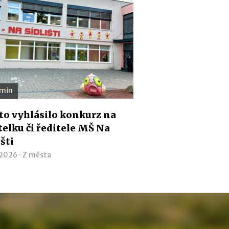
 min
o vyhlásilo konkurz na
telku či ředitele MŠ Na
išti
 2026 ·
Z města