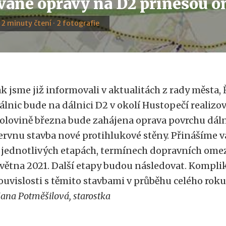
vané opravy na D2 přinesou o
· 2 minuty čtení · 2 fotografie
ak jsme již informovali v aktualitách z rady města, Ř
álnic bude na dálnici D2 v okolí Hustopečí realizov
olovině března bude zahájena oprava povrchu dálni
ervnu stavba nové protihlukové stěny. Přinášíme 
 jednotlivých etapách, termínech dopravních omez
větna 2021. Další etapy budou následovat. Kompli
ouvislosti s těmito stavbami v průběhu celého roku
ana Potměšilová, starostka