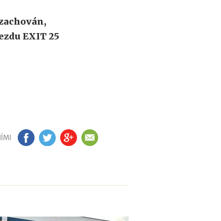
 zachován,
jezdu EXIT 25
ÍMI
FB
TW
GP
EM