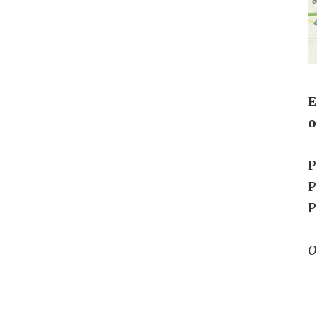
E
o
P
P
P
O