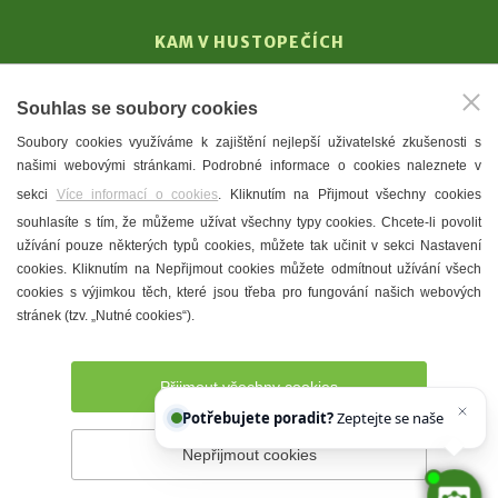
KAM V HUSTOPEČÍCH
Vinařství
Souhlas se soubory cookies
T. G. Masaryk
Soubory cookies využíváme k zajištění nejlepší uživatelské zkušenosti s
Mandloně
našimi webovými stránkami. Podrobné informace o cookies naleznete v
Ubytování
sekci
Více informací o cookies
. Kliknutím na Přijmout všechny cookies
Restaurace
souhlasíte s tím, že můžeme užívat všechny typy cookies. Chcete-li povolit
užívání pouze některých typů cookies, můžete tak učinit v sekci Nastavení
Městské muzeum a galerie
cookies. Kliknutím na Nepřijmout cookies můžete odmítnout užívání všech
Denní meníčka
cookies s výjimkou těch, které jsou třeba pro fungování našich webových
stránek (tzv. „Nutné cookies“).
Mapa města
Přijmout všechny cookies
Potřebujete poradit?
Zeptejte se našeho asistenta
Chettyho
.
Nepřijmout cookies
Prohlášení o přístupnosti
Správce webu
2026 © Město
Hustopeče