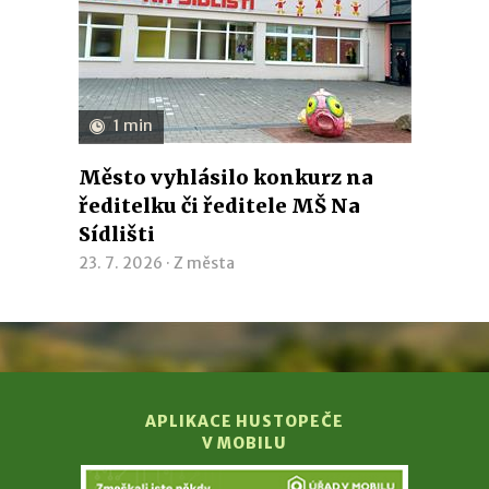
1 min
Město vyhlásilo konkurz na
ředitelku či ředitele MŠ Na
Sídlišti
23. 7. 2026 ·
Z města
APLIKACE HUSTOPEČE
V MOBILU