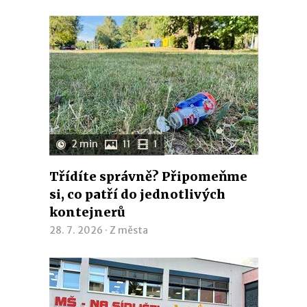
2 min
11
1
Třídíte správně? Připomeňme
si, co patří do jednotlivých
kontejnerů
28. 7. 2026 ·
Z města