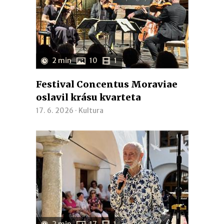
2 min
10
1
Festival Concentus Moraviae
oslavil krásu kvarteta
17. 6. 2026 ·
Kultura
2 min
17
1