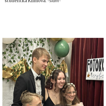
studentka Klímová.
-slam-