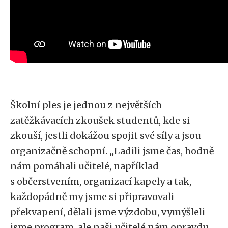
Školní ples je jednou z největších
zatěžkávacích zkoušek studentů, kde si
zkouší, jestli dokážou spojit své síly a jsou
organizačně schopní. „Ladili jsme čas, hodně
nám pomáhali učitelé, například
s občerstvením, organizací kapely a tak,
každopádně my jsme si připravovali
překvapení, dělali jsme výzdobu, vymýšleli
jsme program, ale naši učitelé nám opravdu