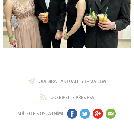
ODEBÍRAT AKTUALITY E-MAILEM
ODEBÍREJTE PŘES RSS
SDÍLEJTE S OSTATNÍMI
FB
TW
GP
EM