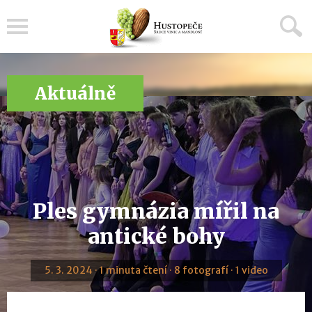
Menu
Aktuálně
Ples gymnázia mířil na
antické bohy
5. 3. 2024 · 1 minuta čtení · 8 fotografí · 1 video