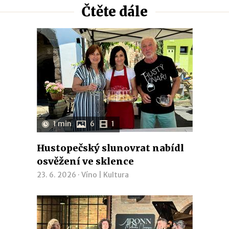
Čtěte dále
1 min
6
1
Hustopečský slunovrat nabídl
osvěžení ve sklence
23. 6. 2026 ·
Víno
|
Kultura