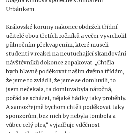
Magda Klímová společně s Šimonem
Urbánkem.
Královské koruny nakonec obdrželi třídní
učitelé obou třetích ročníků a večer vyvrcholil
půlnočním překvapením, které museli
studenti v reakci na neutuchající skandování
návštěvníků dokonce zopakovat. „Chtěla
bych hlavně poděkovat našim dvěma třídám,
že jsme to zvládli, že jsme se domluvili, to
jsem nečekala, ta domluva byla náročná,
pořád se scházet, nějaké hádky taky proběhly.
A samozřejmě bychom chtěli poděkovat taky
sponzorům, bez nich by nebyla tombola a
vůbec celý ples,“ vyjadřuje vděčnost