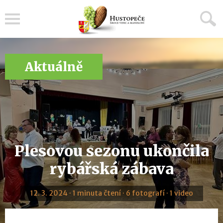
Menu
Aktuálně
Plesovou sezonu ukončila
rybářská zábava
12. 3. 2024 · 1 minuta čtení · 6 fotografí · 1 video