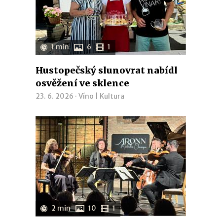
1 min
6
1
Hustopečský slunovrat nabídl
osvěžení ve sklence
23. 6. 2026 ·
Víno
|
Kultura
2 min
10
1