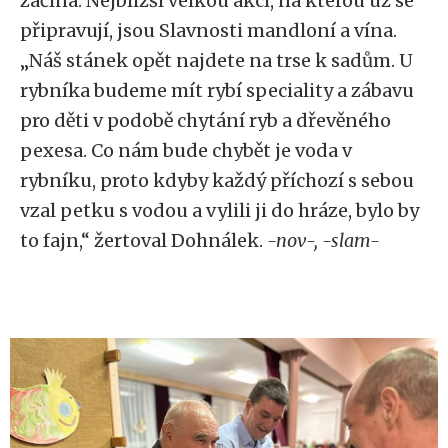
začíná. Nejbližší velkou akcí, na kterou už se
připravují, jsou Slavnosti mandloní a vína.
„Náš stánek opět najdete na trse k sadům. U
rybníka budeme mít rybí speciality a zábavu
pro děti v podobě chytání ryb a dřevěného
pexesa. Co nám bude chybět je voda v
rybníku, proto kdyby každý příchozí s sebou
vzal petku s vodou a vylili ji do hráze, bylo by
to fajn,“ žertoval Dohnálek.
-nov-, -slam-