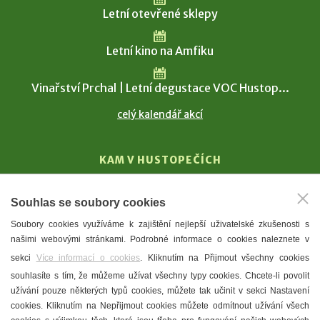
Letní otevřené sklepy
Letní kino na Amfiku
Vinařství Prchal | Letní degustace VOC Hustop...
celý kalendář akcí
KAM V HUSTOPEČÍCH
Vinařství
Souhlas se soubory cookies
T. G. Masaryk
Soubory cookies využíváme k zajištění nejlepší uživatelské zkušenosti s
Mandloně
našimi webovými stránkami. Podrobné informace o cookies naleznete v
Ubytování
sekci
Více informací o cookies
. Kliknutím na Přijmout všechny cookies
Restaurace
souhlasíte s tím, že můžeme užívat všechny typy cookies. Chcete-li povolit
užívání pouze některých typů cookies, můžete tak učinit v sekci Nastavení
Městské muzeum a galerie
cookies. Kliknutím na Nepřijmout cookies můžete odmítnout užívání všech
Denní meníčka