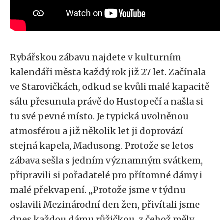
Rybářskou zábavu najdete v kulturním
kalendáři města každý rok již 27 let. Začínala
ve Starovičkách, odkud se kvůli malé kapacitě
sálu přesunula právě do Hustopečí a našla si
tu své pevné místo. Je typická uvolněnou
atmosférou a již několik let ji doprovází
stejná kapela, Madusong. Protože se letos
zábava sešla s jedním významným svátkem,
připravili si pořadatelé pro přítomné dámy i
malé překvapení. „Protože jsme v týdnu
oslavili Mezinárodní den žen, přivítali jsme
dnes každou dámu růžičkou, z čehož měly