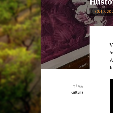
Husto
30. 10. 202
V
5
A
l
TÉMA
Kultura