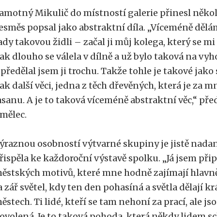
amotný Mikulič do místností galerie přinesl několi
esměs popsal jako abstraktní díla. „Víceméně děl
ady takovou židli – začal ji můj kolega, který se mi
ak dlouho se válela v dílně a už bylo taková na vyho
 předělal jsem ji trochu. Takže tohle je takové jako
ak další věci, jedna z těch dřevěných, která je za m
asanu. A je to taková víceméně abstraktní věc,“ př
mělec.
ýraznou osobností výtvarné skupiny je jistě nadan
řispěla ke každoroční výstavě spolku. „Já jsem přip
ěstských motivů, které mne hodně zajímají hlavně c
a zář světel, kdy ten den pohasíná a světla dělají 
ěstech. Ti lidé, kteří se tam nehoní za prací, ale j
ovolená. Je to taková pohoda, která někdy lidem s