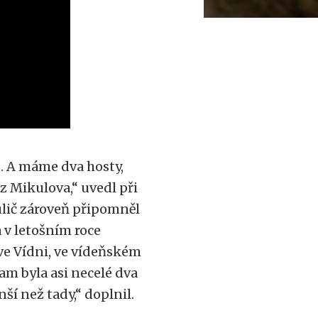
. A máme dva hosty,
z Mikulova,“ uvedl při
ulič zároveň připomněl
 v letošním roce
 ve Vídni, ve vídeňském
am byla asi necelé dva
ší než tady,“ doplnil.