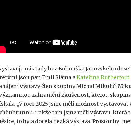
Vystavuje nás tady bez Bohouška Janovského deset
terými jsou pan Emil Sláma a
Kateřina Rutherford
ahájení výstavy člen skupiny Michal Mikulič. Mik
 významnou zahraniční zkušenost, kterou skupina
ískala: „V roce 2025 jsme měli možnost vystavovat
chönbrunnu. Takže tam jsme měli výstavu, která t
ěsíce, to byla docela hezká výstava. Prostor byl men