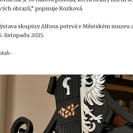
vých obrazů,“ popisuje Rozková.
ýstava skupiny Alfons potrvá v Městském muzeu a
6. listopadu 2025.
otah-