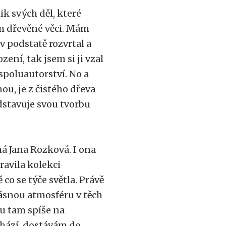
k svých děl, které
ám dřevěné věci. Mám
 v podstatě rozvrtal a
zení, tak jsem si ji vzal
 spoluautorství. No a
nou, je z čistého dřeva
edstavuje svou tvorbu
á Jana Rozková. I ona
ravila kolekci
o se týče světla. Právě
krásnou atmosféru v těch
sou tam spíše na
chází, dostávám do