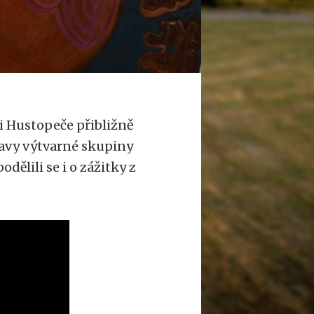
ii Hustopeče přibližně
stavy výtvarné skupiny
dělili se i o zážitky z