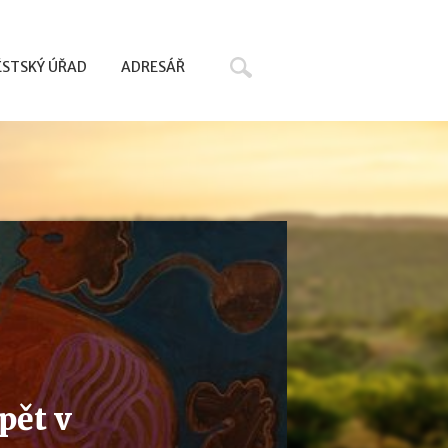
Hledat
STSKÝ ÚŘAD
ADRESÁŘ
pět v