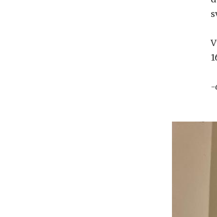
s
V
1
-