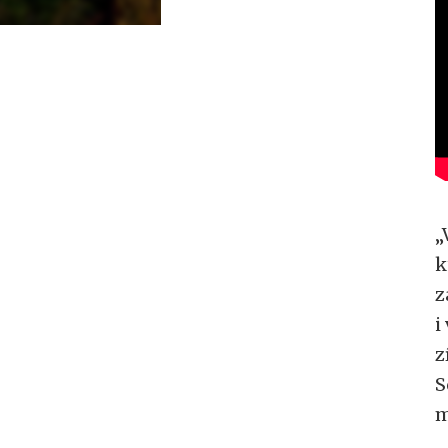
„
k
z
i
z
S
m