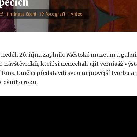
pečích
5 · 1 minuta čtení · 19 fotografí · 1 video
 neděli 26. října zaplnilo Městské muzeum a galer
0 návštěvníků, kteří si nenechali ujít vernisáž vý
lfons. Umělci představili svou nejnovější tvorbu a po
etošního roku.