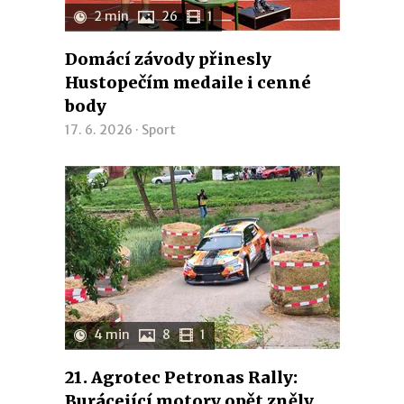
2 min
26
1
Domácí závody přinesly
Hustopečím medaile i cenné
body
17. 6. 2026 ·
Sport
4 min
8
1
21. Agrotec Petronas Rally:
Burácející motory opět zněly