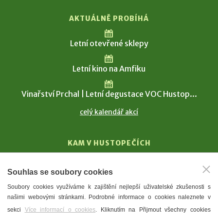
AKTUÁLNĚ PROBÍHÁ
Letní otevřené sklepy
Letní kino na Amfiku
Vinařství Prchal | Letní degustace VOC Hustop...
celý kalendář akcí
KAM V HUSTOPEČÍCH
Vinařství
Souhlas se soubory cookies
T. G. Masaryk
Soubory cookies využíváme k zajištění nejlepší uživatelské zkušenosti s
Mandloně
našimi webovými stránkami. Podrobné informace o cookies naleznete v
Ubytování
sekci
Více informací o cookies
. Kliknutím na Přijmout všechny cookies