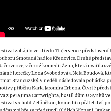
estival zahájilo ve středu 11. července představen
ouboru Smotaná hadice Křenovice.
Druhé představ
4. července, v černé komedii Žena, která uvařila 
námé herečky Ilona Svobodová a Nela Boudová, k
tmar Brancuzský.
V neděli následovala pohádka pr
otivy příběhu Karla Jaromíra Erbena. Č
tvrté předs
va z pera
Jima Cartwrighta,
hostil dům U Synků ve 
estival vrcholil Zelňačkou, komedií o přátelství, po
adčasové hře se představil Oldřich Vízner i Otakar