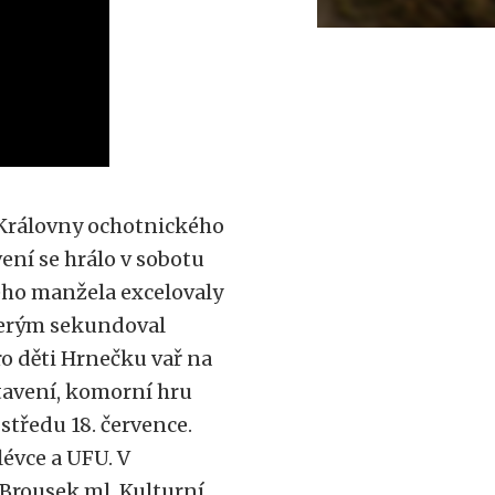
í Královny ochotnického
ení se hrálo v sobotu
svého manžela
excelovaly
terým sekundoval
o děti Hrnečku vař na
tavení, komorní hru
středu 18. července.
lévce a UFU. V
 Brousek ml.
Kulturní