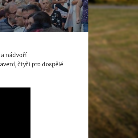
na nádvoří
vení, čtyři pro dospělé