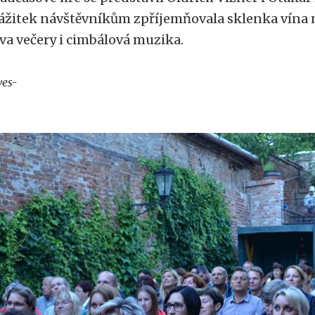
ážitek návštěvníkům zpříjemňovala sklenka vína m
va večery i cimbálová muzika.
ves-