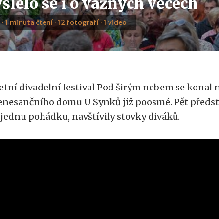
šlelo se i o vážných věcech
 · 1 minuta čtení · 12 fotografí · 1 video
etní divadelní festival Pod širým nebem se konal 
enesančního domu U Synků již poosmé. Pět předsta
 jednu pohádku, navštívily stovky diváků.