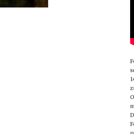
F
s
1
z
O
m
D
F
n