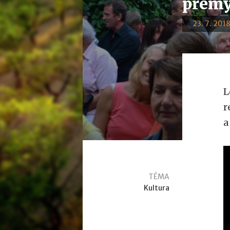
přemý
23. 7. 2018
L
r
a
TÉMA
Kultura