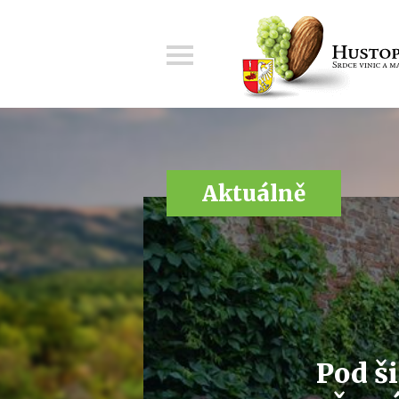
Menu
Aktuálně
Pod š