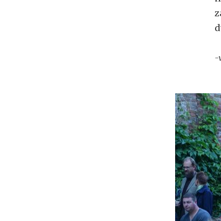
z
d
-