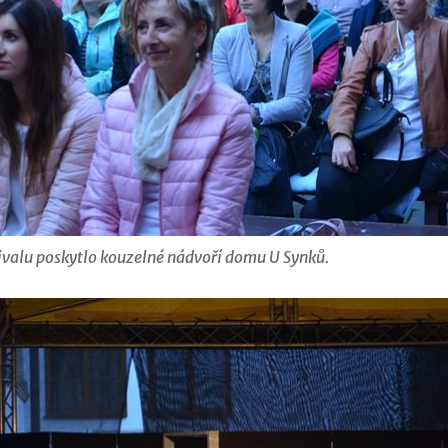
tivalu poskytlo kouzelné nádvoří domu U Synků.