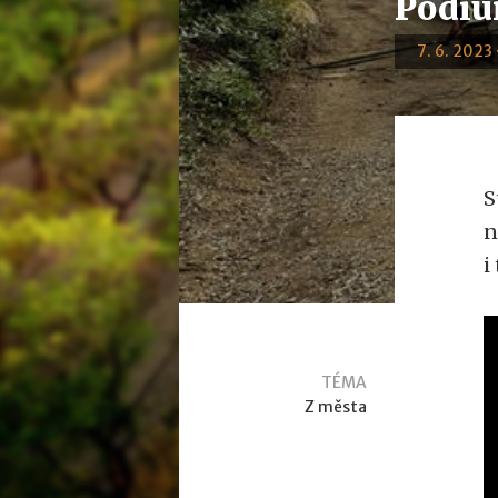
Pódiu
7. 6. 2023 
S
n
i
TÉMA
Z města