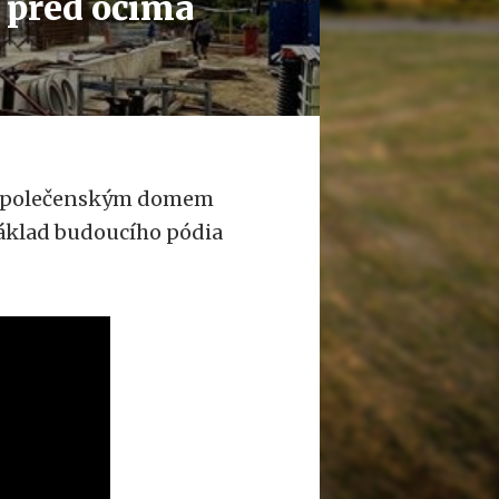
 před očima
a společenským domem
základ budoucího pódia