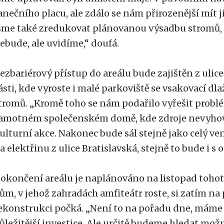
anečního placu, ale zdálo se nám přirozenější mít j
sme také zredukovat plánovanou výsadbu stromů, 
ebude, ale uvidíme,“ doufá.
ezbariérový přístup do areálu bude zajištěn z ulic
ásti, kde vyroste i malé parkoviště se vsakovací d
tromů. „Kromě toho se nám podařilo vyřešit problé
amotném společenském domě, kde zdroje nevyho
ulturní akce. Nakonec bude sál stejně jako celý v
a elektřinu z ulice Bratislavská, stejně to bude i s o
okončení areálu je naplánováno na listopad tohot
ům, v jehož zahradách amfiteátr roste, si zatím n
ekonstrukci počká. „Není to na pořadu dne, mám
ůležitější investice. Ale určitě budeme hledat mož