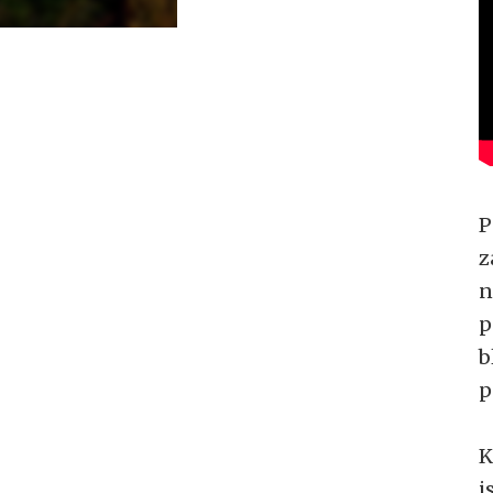
P
z
n
p
b
p
K
j