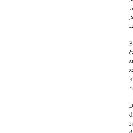
t
j
n
B
č
s
s
k
n
D
d
r
d