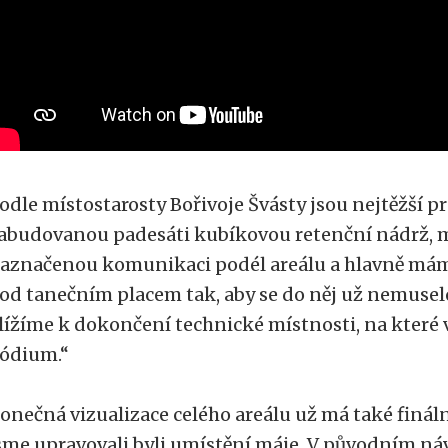
odle místostarosty Bořivoje Švásty jsou nejtěžší p
abudovanou padesáti kubíkovou retenční nádrž, 
aznačenou komunikaci podél areálu a hlavně mám
od tanečním placem tak, aby se do něj už nemuselo
lížíme k dokončení technické místnosti, na které
ódium.“
onečná vizualizace celého areálu už má také fináln
sme upravovali byli umístění máje. V původním náv