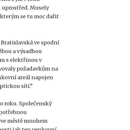
i uprostřed. Musely
kterým se tu moc dařit
e Bratislavská ve spodní
lažbou a výsadbou
m s elektřinou v
vovaly požadavkům na
enkovní areál napojen
ptickou sítí.“
o roku. Společenský
a potřebnou
e ve městě mnohem
nosti jak ten venkovní