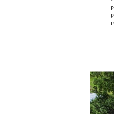
p
p
p