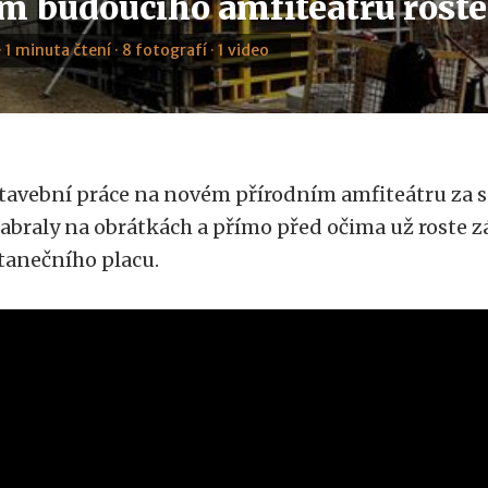
m budoucího amfiteátru roste
· 1 minuta čtení · 8 fotografí · 1 video
tavební práce na novém přírodním amfiteátru z
abraly na obrátkách a přímo před očima už roste 
 tanečního placu.