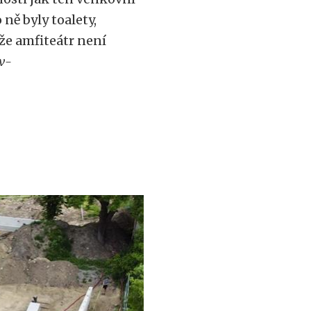
ně byly toalety,
 že amfiteátr není
v-