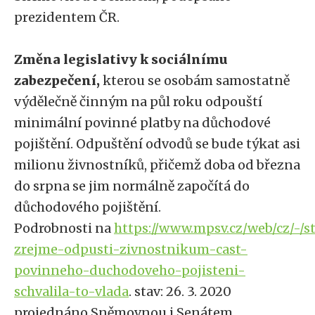
prezidentem ČR.
Změna legislativy k sociálnímu
zabezpečení,
kterou se osobám samostatně
výdělečně činným na půl roku odpouští
minimální povinné platby na důchodové
pojištění. Odpuštění odvodů se bude týkat asi
milionu živnostníků, přičemž doba od března
do srpna se jim normálně započítá do
důchodového pojištění.
Podrobnosti na
https://www.mpsv.cz/web/cz/-/s
zrejme-odpusti-zivnostnikum-cast-
povinneho-duchodoveho-pojisteni-
schvalila-to-vlada
. stav: 26. 3. 2020
projednáno Sněmovnou i Senátem,