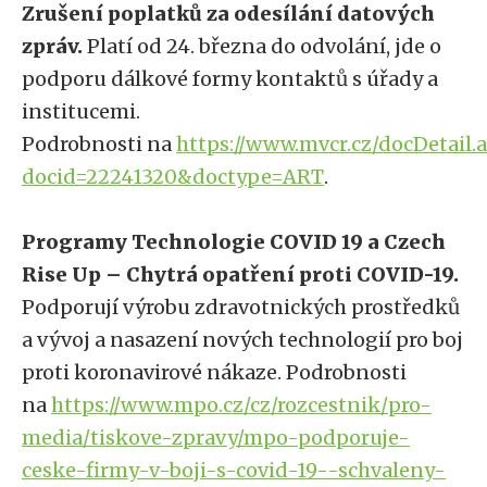
Zrušení poplatků za odesílání datových
zpráv.
Platí od 24. března do odvolání, jde o
podporu dálkové formy kontaktů s úřady a
institucemi.
Podrobnosti na
https://www.mvcr.cz/docDetail.
docid=22241320&doctype=ART
.
Programy Technologie COVID 19 a Czech
Rise Up – Chytrá opatření proti COVID-19.
Podporují výrobu zdravotnických prostředků
a vývoj a nasazení nových technologií pro boj
proti koronavirové nákaze. Podrobnosti
na
https://www.mpo.cz/cz/rozcestnik/pro-
media/tiskove-zpravy/mpo-podporuje-
ceske-firmy-v-boji-s-covid-19--schvaleny-