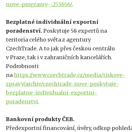
nove-programy--253656/
.
Bezplatné individuální exportní
poradenství.
Poskytuje 58 expertů na
teritoria celého světa z agentury
CzechTrade. A to jak přes českou centrálu
v Praze, tak i v zahraničních kancelářích.
Podrobnosti
na
https://www.czechtrade.cz/media/tiskove-
zpravy/archiv/czechtrade-nove-poskytuje-
bezplatne-individualni-exportni-
poradenstvi
.
Bankovní produkty ČEB.
Předexportní financování, úvěry, odkup pohled