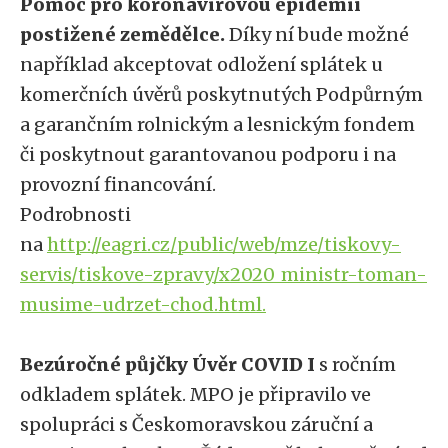
Pomoc pro koronavirovou epidemií
postižené zemědělce.
Díky ní bude možné
například akceptovat odložení splátek u
komerčních úvěrů poskytnutých Podpůrným
a garančním rolnickým a lesnickým fondem
či poskytnout garantovanou podporu i na
provozní financování.
Podrobnosti
na
http://eagri.cz/public/web/mze/tiskovy-
servis/tiskove-zpravy/x2020_ministr-toman-
musime-udrzet-chod.html.
Bezúročné půjčky Úvěr COVID I
s ročním
odkladem splátek. MPO je připravilo ve
spolupráci s Českomoravskou záruční a