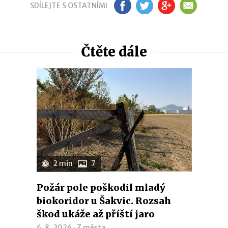
SDÍLEJTE S OSTATNÍMI
FB
TW
GP
EM
Čtěte dále
2 min
7
Požár pole poškodil mladý
biokoridor u Šakvic. Rozsah
škod ukáže až příští jaro
6. 8. 2026 ·
Z města