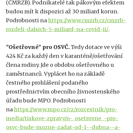
(ČMRZB). Podnikatelé tak pákovým efektem
budou mít k dispozici až 30 miliard korun.
Podrobnosti na
https://www.cmzrb.cz/cmzrb-
rozdeli-dalsich-5-miliard-na-covid-ii/
.
"Ošetřovné" pro OSVČ.
Tedy dotace ve výši
424 Kč za každý den v karanténě/ošetřování
člena rodiny. Jde o obdobu ošetřovného u
zaměstnanců. Vyplácet ho na základě
čestného prohlášení podaného
prostřednictvím obecního živnostenského
úřadu bude MPO. Podrobnosti
na
https://www.mpo.cz/cz/rozcestnik/pro-
media/tiskove-zpravy/o-_osetrovne_-pro-
osvc-bude-mozne-zadat-od-1--dubna--a-