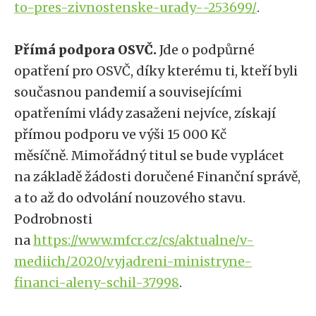
to-pres-zivnostenske-urady--253699/
.
Přímá podpora OSVČ.
Jde o podpůrné
opatření pro OSVČ, díky kterému ti, kteří byli
současnou pandemií a souvisejícími
opatřeními vlády zasaženi nejvíce, získají
přímou podporu ve výši 15 000 Kč
měsíčně. Mimořádný titul se bude vyplácet
na základě žádosti doručené Finanční správě,
a to až do odvolání nouzového stavu.
Podrobnosti
na
https://www.mfcr.cz/cs/aktualne/v-
mediich/2020/vyjadreni-ministryne-
financi-aleny-schil-37998
.