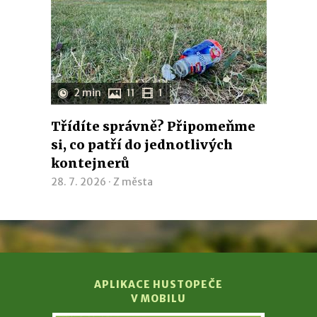
2 min
11
1
Třídíte správně? Připomeňme
si, co patří do jednotlivých
kontejnerů
28. 7. 2026 ·
Z města
APLIKACE HUSTOPEČE
V MOBILU