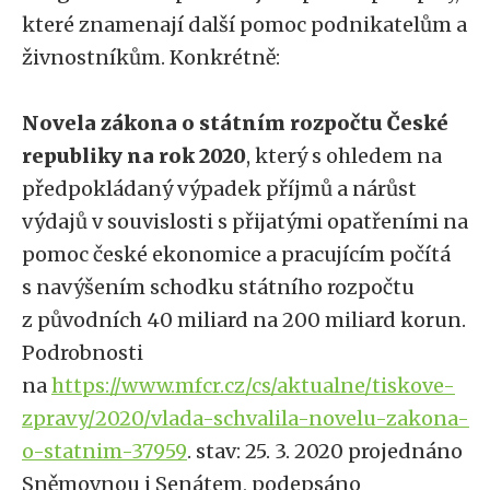
které znamenají další pomoc podnikatelům a
živnostníkům. Konkrétně:
Novela zákona o státním rozpočtu České
republiky na rok 2020
, který s ohledem na
předpokládaný výpadek příjmů a nárůst
výdajů v souvislosti s přijatými opatřeními na
pomoc české ekonomice a pracujícím počítá
s navýšením schodku státního rozpočtu
z původních 40 miliard na 200 miliard korun.
Podrobnosti
na
https://www.mfcr.cz/cs/aktualne/tiskove-
zpravy/2020/vlada-schvalila-novelu-zakona-
o-statnim-37959
. stav: 25. 3. 2020 projednáno
Sněmovnou i Senátem, podepsáno