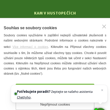
KAM V HUSTOPEČÍCH
Vinařství
Souhlas se soubory cookies
T. G. Masaryk
Soubory cookies využíváme k zajištění nejlepší uživatelské zkušenosti s
Mandloně
našimi webovými stránkami. Podrobné informace o cookies naleznete v
Ubytování
sekci
Více informací o cookies
. Kliknutím na Přijmout všechny cookies
Restaurace
souhlasíte s tím, že můžeme užívat všechny typy cookies. Chcete-li povolit
užívání pouze některých typů cookies, můžete tak učinit v sekci Nastavení
Městské muzeum a galerie
cookies. Kliknutím na Nepřijmout cookies můžete odmítnout užívání všech
Denní meníčka
cookies s výjimkou těch, které jsou třeba pro fungování našich webových
stránek (tzv. „Nutné cookies“).
Mapa města
Přijmout všechny cookies
Potřebujete poradit?
Zeptejte se našeho asistenta
Chettyho
.
Nepřijmout cookies
Prohlášení o přístupnosti
Správce webu
2026 © Město