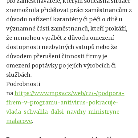
pro zaměstnavatele, kterým současná situace
znemožnila přidělovat práci zaměstnancům z
důvodu nařízení karantény či péči o dítě u
významné části zaměstnanců, kteří prokáží,
že nemohou vyrábět z důvodu omezení
dostupnosti nezbytných vstupů nebo že
důvodem přerušení činnosti firmy je
omezení poptávky po jejích výrobcích či
službách.
Podrobnosti
na
https://www.mpsv.cz/web/cz/-/podpora-
firem-v-programu-antivirus-pokracuje-
vlada-schvalila-dalsi-navrhy-ministryne-
malacove
.