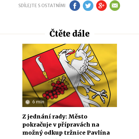
SDÍLEJTE S OSTATNÍMI
FB
TW
GP
EM
Čtěte dále
6 min
Z jednání rady: Město
pokračuje v přípravách na
možný odkup tržnice Pavlína