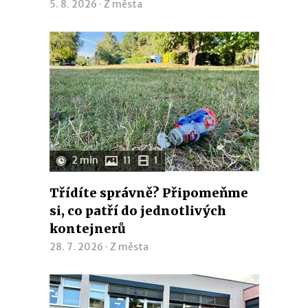
5. 8. 2026 ·
Z města
2 min
11
1
Třídíte správně? Připomeňme
si, co patří do jednotlivých
kontejnerů
28. 7. 2026 ·
Z města