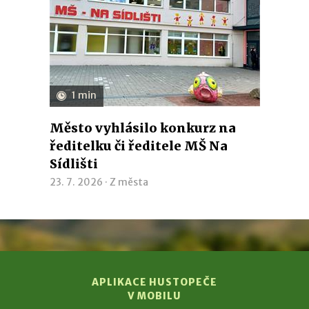
1 min
Město vyhlásilo konkurz na
ředitelku či ředitele MŠ Na
Sídlišti
23. 7. 2026 ·
Z města
APLIKACE HUSTOPEČE
V MOBILU