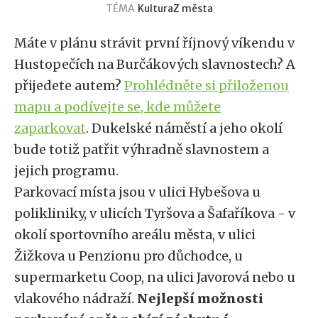
TÉMA
Kultura
Z města
Máte v plánu strávit první říjnový víkendu v
Hustopečích na Burčákových slavnostech? A
přijedete autem?
Prohlédněte si přiloženou
mapu a podívejte se, kde můžete
zaparkovat
. Dukelské náměstí a jeho okolí
bude totiž patřit výhradně slavnostem a
jejich programu.
Parkovací místa jsou v ulici Hybešova u
polikliniky, v ulicích Tyršova a Šafaříkova - v
okolí sportovního areálu města, v ulici
Žižkova u Penzionu pro důchodce, u
supermarketu Coop, na ulici Javorová nebo u
vlakového nádraží.
Nejlepší možnosti