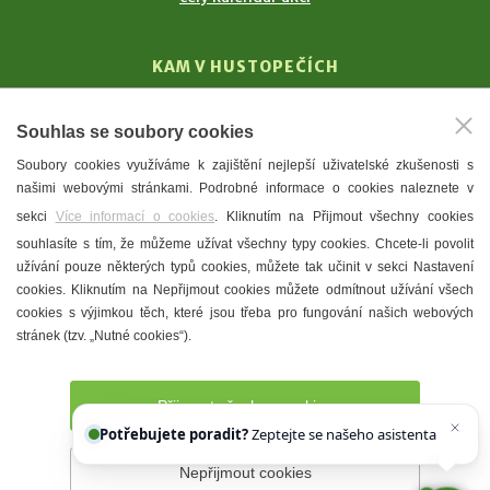
KAM V HUSTOPEČÍCH
Vinařství
Souhlas se soubory cookies
T. G. Masaryk
Soubory cookies využíváme k zajištění nejlepší uživatelské zkušenosti s
Mandloně
našimi webovými stránkami. Podrobné informace o cookies naleznete v
Ubytování
sekci
Více informací o cookies
. Kliknutím na Přijmout všechny cookies
Restaurace
souhlasíte s tím, že můžeme užívat všechny typy cookies. Chcete-li povolit
užívání pouze některých typů cookies, můžete tak učinit v sekci Nastavení
Městské muzeum a galerie
cookies. Kliknutím na Nepřijmout cookies můžete odmítnout užívání všech
Denní meníčka
cookies s výjimkou těch, které jsou třeba pro fungování našich webových
stránek (tzv. „Nutné cookies“).
Mapa města
Přijmout všechny cookies
Potřebujete poradit?
Zeptejte se našeho asistenta
Chettyho
.
Nepřijmout cookies
Prohlášení o přístupnosti
Správce webu
2026 © Město