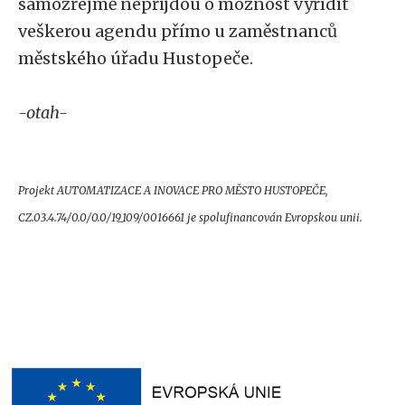
samozřejmě nepřijdou o možnost vyřídit
veškerou agendu přímo u zaměstnanců
městského úřadu Hustopeče.
-otah-
Projekt
AUTOMATIZACE A INOVACE PRO MĚSTO HUSTOPEČE,
CZ.03.4.74/0.0/0.0/19_109/0016661 je spolufinancován Evropskou unii.