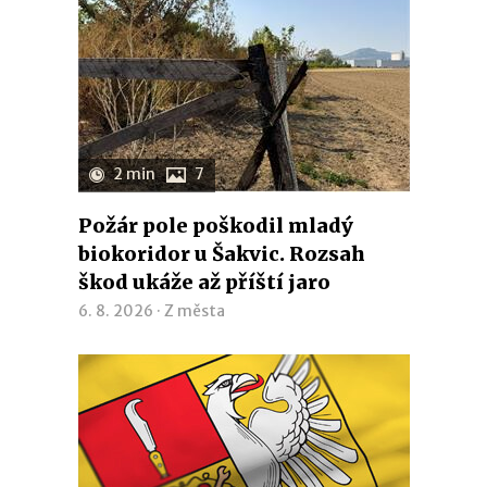
2 min
7
Požár pole poškodil mladý
biokoridor u Šakvic. Rozsah
škod ukáže až příští jaro
6. 8. 2026 ·
Z města