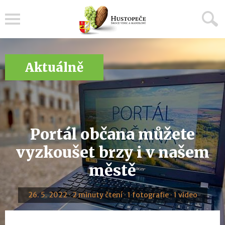
Menu
Aktuálně
Portál občana můžete
vyzkoušet brzy i v našem
městě
26. 5. 2022 · 2 minuty čtení · 1 fotografie · 1 video