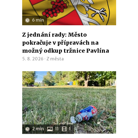
6 min
Z jednání rady: Město
pokračuje v přípravách na
možný odkup tržnice Pavlína
5. 8. 2026 ·
Z města
2 min
11
1