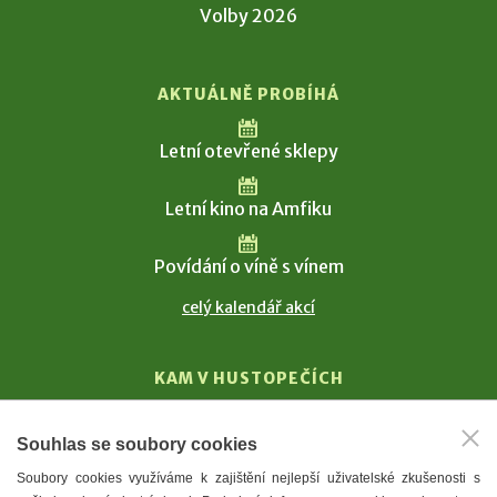
Volby 2026
AKTUÁLNĚ PROBÍHÁ
Letní otevřené sklepy
Letní kino na Amfiku
Povídání o víně s vínem
celý kalendář akcí
KAM V HUSTOPEČÍCH
Vinařství
Souhlas se soubory cookies
T. G. Masaryk
Soubory cookies využíváme k zajištění nejlepší uživatelské zkušenosti s
Mandloně