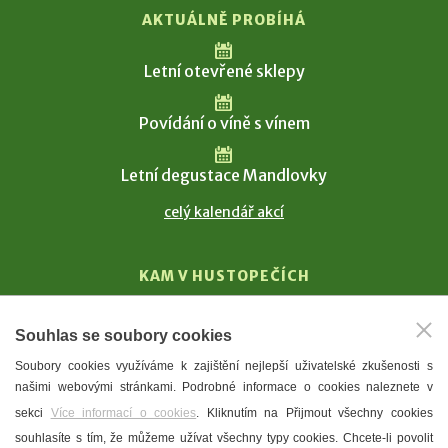
AKTUÁLNĚ PROBÍHÁ
Letní otevřené sklepy
Povídání o víně s vínem
Letní degustace Mandlovky
celý kalendář akcí
KAM V HUSTOPEČÍCH
Vinařství
Souhlas se soubory cookies
T. G. Masaryk
Soubory cookies využíváme k zajištění nejlepší uživatelské zkušenosti s
Mandloně
našimi webovými stránkami. Podrobné informace o cookies naleznete v
Ubytování
sekci
Více informací o cookies
. Kliknutím na Přijmout všechny cookies
Restaurace
souhlasíte s tím, že můžeme užívat všechny typy cookies. Chcete-li povolit