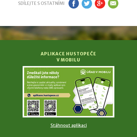
SDÍLEJTE S OSTATNÍMI
FB
TW
GP
EM
APLIKACE HUSTOPEČE
V MOBILU
Stáhnout aplikaci