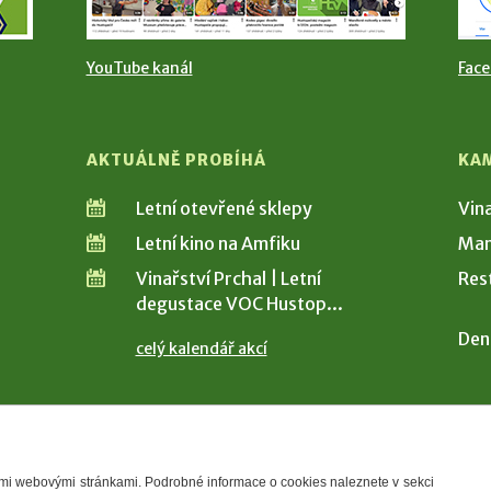
YouTube kanál
Fac
AKTUÁLNĚ PROBÍHÁ
KA
Letní otevřené sklepy
Vin
Letní kino na Amfiku
Man
Vinařství Prchal | Letní
Res
degustace VOC Hustop...
Den
celý kalendář akcí
šimi webovými stránkami. Podrobné informace o cookies naleznete v sekci