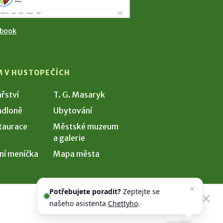
ebook
M V HUSTOPEČÍCH
ařství
T. G. Masaryk
dloně
Ubytování
taurace
Městské muzeum
a galerie
ní meníčka
Mapa města
Potřebujete poradit?
Zeptejte se
našeho asistenta
Chettyho
.