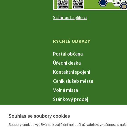
Stáhnout aplikaci
RYCHLÉ ODKAZY
Portál občana
Úřední deska
Kontaktní spojení
Ceník služeb města
Volná místa
Stánkový prodej
Volby 2026
Souhlas se soubory cookies
Soubory cookies využíváme k zajištění nejlepší uživatelské zkušenosti s na