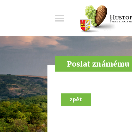
Menu
Poslat známému
zpět