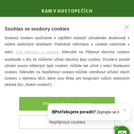
KAM V HUSTOPEČÍCH
Vinařství
Souhlas se soubory cookies
T. G. Masaryk
Soubory cookies využíváme k zajištění nejlepší uživatelské zkušenosti s
Mandloně
našimi webovými stránkami. Podrobné informace o cookies naleznete v
Ubytování
sekci
Více informací o cookies
. Kliknutím na Přijmout všechny cookies
Restaurace
souhlasíte s tím, že můžeme užívat všechny typy cookies. Chcete-li povolit
užívání pouze některých typů cookies, můžete tak učinit v sekci Nastavení
Městské muzeum a galerie
cookies. Kliknutím na Nepřijmout cookies můžete odmítnout užívání všech
Denní meníčka
cookies s výjimkou těch, které jsou třeba pro fungování našich webových
stránek (tzv. „Nutné cookies“).
Mapa města
Přijmout všechny cookies
Potřebujete poradit?
Zeptejte se našeho asi
Nepřijmout cookies
Prohlášení o přístupnosti
Správce webu
2026 © Město
Hustopeče