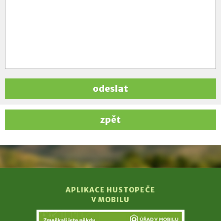
odeslat
zpět
APLIKACE HUSTOPEČE
V MOBILU