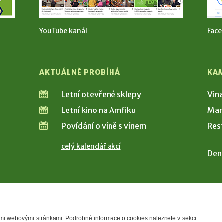
YouTube kanál
Fac
AKTUÁLNĚ PROBÍHÁ
KA
Letní otevřené sklepy
Vin
Letní kino na Amfiku
Man
Povídání o víně s vínem
Res
celý kalendář akcí
Den
šimi webovými stránkami. Podrobné informace o cookies naleznete v sekci