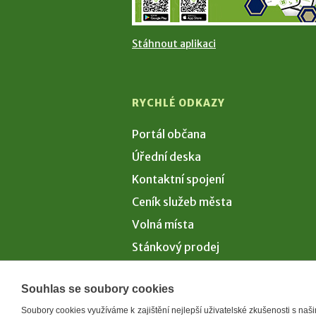
Stáhnout aplikaci
RYCHLÉ ODKAZY
Portál občana
Úřední deska
Kontaktní spojení
Ceník služeb města
Volná místa
Stánkový prodej
Volby 2026
Souhlas se soubory cookies
Soubory cookies využíváme k zajištění nejlepší uživatelské zkušenosti s na