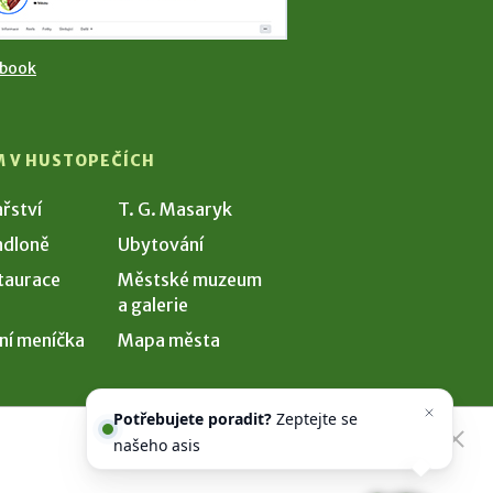
ebook
M V HUSTOPEČÍCH
ařství
T. G. Masaryk
dloně
Ubytování
taurace
Městské muzeum
a galerie
ní meníčka
Mapa města
Potřebujete poradit?
Zeptejte se
našeho asistenta
Chettyho
.