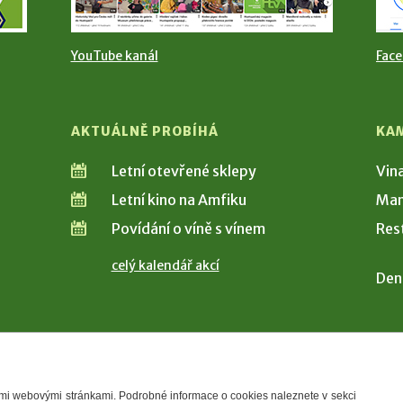
YouTube kanál
Fac
AKTUÁLNĚ PROBÍHÁ
KA
Letní otevřené sklepy
Vin
Letní kino na Amfiku
Man
Povídání o víně s vínem
Res
celý kalendář akcí
Den
šimi webovými stránkami. Podrobné informace o cookies naleznete v sekci