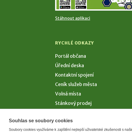
Stáhnout aplikaci
RYCHLÉ ODKAZY
Portál občana
Úřední deska
Kontaktní spojení
Ceník služeb města
Volná místa
Stánkový prodej
Volby 2026
Souhlas se soubory cookies
Soubory cookies využíváme k zajištění nejlepší uživatelské zkušenosti s na