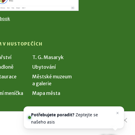
ebook
M V HUSTOPEČÍCH
ařství
T. G. Masaryk
dloně
Ubytování
taurace
Městské muzeum
a galerie
ní meníčka
Mapa města
Potřebujete poradit?
Zeptejte se
našeho asistenta
Chettyho
.