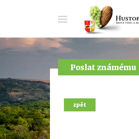
Menu
Poslat známému
zpět