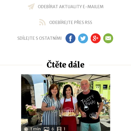
ODEBÍRAT AKTUALITY E-MAILEM
ODEBÍREJTE PŘES RSS
SDÍLEJTE S OSTATNÍMI
FB
TW
GP
EM
Čtěte dále
1 min
6
1