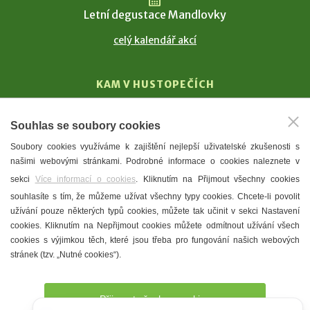
Letní degustace Mandlovky
celý kalendář akcí
KAM V HUSTOPEČÍCH
Vinařství
Souhlas se soubory cookies
T. G. Masaryk
Soubory cookies využíváme k zajištění nejlepší uživatelské zkušenosti s
Mandloně
našimi webovými stránkami. Podrobné informace o cookies naleznete v
Ubytování
sekci
Více informací o cookies
. Kliknutím na Přijmout všechny cookies
Restaurace
souhlasíte s tím, že můžeme užívat všechny typy cookies. Chcete-li povolit
užívání pouze některých typů cookies, můžete tak učinit v sekci Nastavení
Městské muzeum a galerie
cookies. Kliknutím na Nepřijmout cookies můžete odmítnout užívání všech
Denní meníčka
cookies s výjimkou těch, které jsou třeba pro fungování našich webových
stránek (tzv. „Nutné cookies“).
Mapa města
Přijmout všechny cookies
Potřebujete poradit?
Zeptejte se našeho asistenta