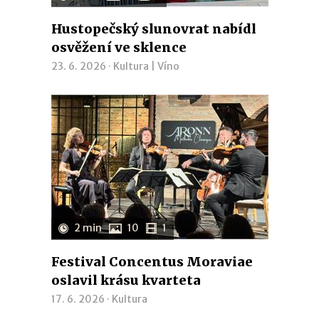
Hustopečský slunovrat nabídl
osvěžení ve sklence
23. 6. 2026 ·
Kultura
|
Víno
2 min
10
1
Festival Concentus Moraviae
oslavil krásu kvarteta
17. 6. 2026 ·
Kultura