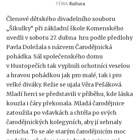
TÉMA
Kultura
Členové dětského divadelního souboru
„Šikulky“ při základní škole Komenského
uvedli v sobotu 27. dubna hru podle předlohy
Pavla Doležala s názvem Čarodějnická
pohádka. Sál společenského domu
v Hustopečích tak vyplnili ochotníci veselou
a hravou pohádkou jak pro malé, tak i pro
velké diváky. Režie se ujala Věra Pešáková.
Mladí herci se představili v příběhu, kde láska
kouzla i čáry překonala. Mladá čarodějnice
zatoužila po vdavkách a chtěla po svých
čarodějnických kolegyních, aby jí sehnaly
ženicha. To se ale starým čarodějnicím moc