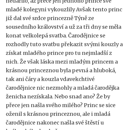
nedařilo, až přece jen jednoho prince své
mladé kolegyni vykouzlily Avšak tento princ
již dal své srdce princezně Týně ze
sousedního království a už za tři dny se měla
konat velkolepá svatba. Čarodějnice se
rozhodly tuto svatbu překazit svými kouzly a
získat mladého prince pro tu nejmladší z
nich. Že však láska mezi mladým princem a
krásnou princeznou byla pevná a hluboká,
tak ani čáry a kouzla vdavekchtivé
čarodějnice nic nezmohly a mladá čarodějka
ženicha nezískala. Nebo snad ano? Že by
přece jen našla svého milého? Princ se sice
oženil s krásnou princeznou, ale i mladá
čarodějnice nakonec našla své štěstí u