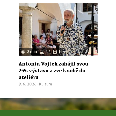
2 min
17
1
Antonín Vojtek zahájil svou
255. výstavu a zve k sobě do
ateliéru
9. 6. 2026 ·
Kultura