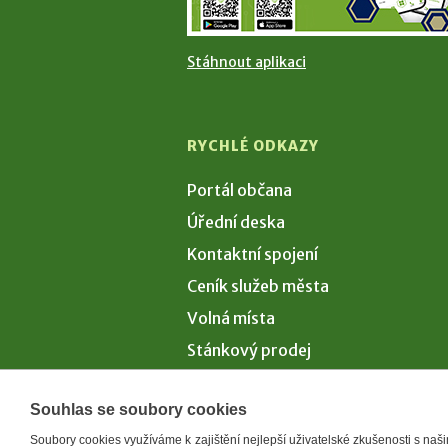
Stáhnout aplikaci
RYCHLÉ ODKAZY
Portál občana
Úřední deska
Kontaktní spojení
Ceník služeb města
Volná místa
Stánkový prodej
Volby 2026
Souhlas se soubory cookies
Soubory cookies využíváme k zajištění nejlepší uživatelské zkušenosti s na