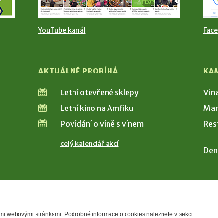
YouTube kanál
Fac
AKTUÁLNĚ PROBÍHÁ
KA
Letní otevřené sklepy
Vin
Letní kino na Amfiku
Man
Povídání o víně s vínem
Res
celý kalendář akcí
Den
šimi webovými stránkami. Podrobné informace o cookies naleznete v sekci