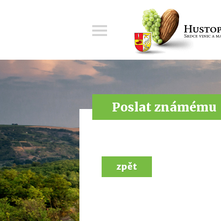
Menu
Poslat známému
zpět