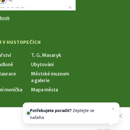
ebook
M V HUSTOPEČÍCH
ařství
T. G. Masaryk
dloně
Ubytování
taurace
Městské muzeum
a galerie
ní meníčka
Mapa města
Potřebujete poradit?
Zeptejte se
našeho asistenta
Chettyho
.