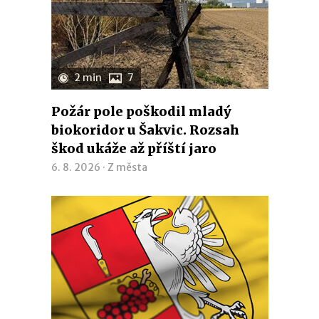
2 min
7
Požár pole poškodil mladý
biokoridor u Šakvic. Rozsah
škod ukáže až příští jaro
6. 8. 2026 ·
Z města