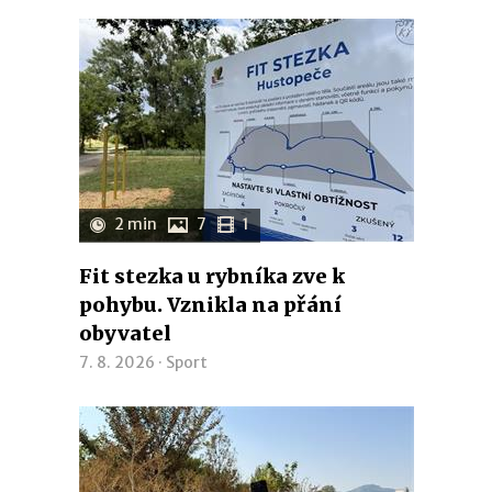
2 min
7
1
Fit stezka u rybníka zve k
pohybu. Vznikla na přání
obyvatel
7. 8. 2026 ·
Sport