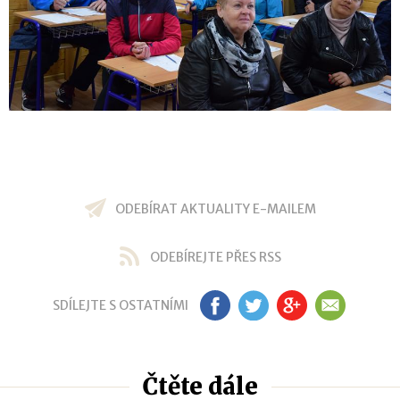
ODEBÍRAT AKTUALITY E-MAILEM
ODEBÍREJTE PŘES RSS
SDÍLEJTE S OSTATNÍMI
FB
TW
GP
EM
Čtěte dále