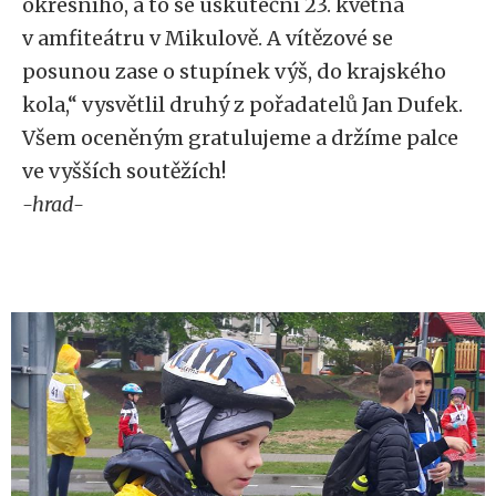
okresního, a to se uskuteční 23. května
v amfiteátru v Mikulově. A vítězové se
posunou zase o stupínek výš, do krajského
kola,“ vysvětlil druhý z pořadatelů Jan Dufek.
Všem oceněným gratulujeme a držíme palce
ve vyšších soutěžích!
-hrad-