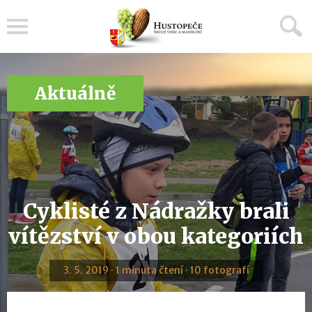
Menu
Aktuálně
Cyklisté z Nádražky brali
vítězství v obou kategoriích
3. 5. 2019 · 1 minuta čtení · 10 fotografí