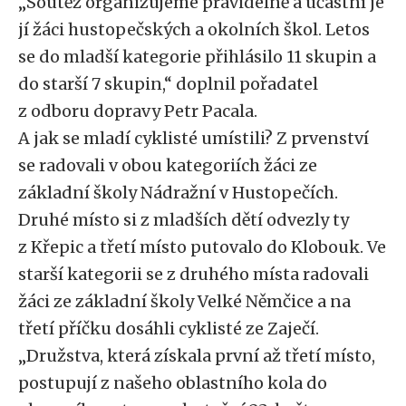
„Soutěž organizujeme pravidelně a účastní je
jí žáci hustopečských a okolních škol. Letos
se do mladší kategorie přihlásilo 11 skupin a
do starší 7 skupin,“ doplnil pořadatel
z odboru dopravy Petr Pacala.
A jak se mladí cyklisté umístili? Z prvenství
se radovali v obou kategoriích žáci ze
základní školy Nádražní v Hustopečích.
Druhé místo si z mladších dětí odvezly ty
z Křepic a třetí místo putovalo do Klobouk. Ve
starší kategorii se z druhého místa radovali
žáci ze základní školy Velké Němčice a na
třetí příčku dosáhli cyklisté ze Zaječí.
„Družstva, která získala první až třetí místo,
postupují z našeho oblastního kola do