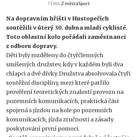
TÉMA
Z města
Sport
Na dopravním hřišti v Hustopečích
soutěžili v úterý 30. dubna mladí cyklisté.
Toto oblastní kolo pořádali zaměstnanci
z odboru dopravy.
Děti byly rozděleny do čtyřčlenných
smíšených družstev, kdy v každém byli dva
chlapci a dvě dívky. Družstva absolvovala čtyři
soutěžní disciplíny, mezi které patřilo
prověření teoretických znalostí provozu na
pozemních komunikacích, praktická část
spojená s jízdou na kole po pozemních
komunikacích, jízda zručnosti a zásady
poskytování první pomoci.