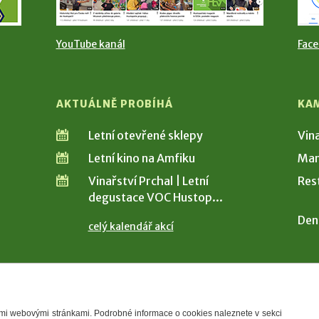
YouTube kanál
Fac
AKTUÁLNĚ PROBÍHÁ
KA
Letní otevřené sklepy
Vin
Letní kino na Amfiku
Man
Vinařství Prchal | Letní
Res
degustace VOC Hustop...
Den
celý kalendář akcí
šimi webovými stránkami. Podrobné informace o cookies naleznete v sekci