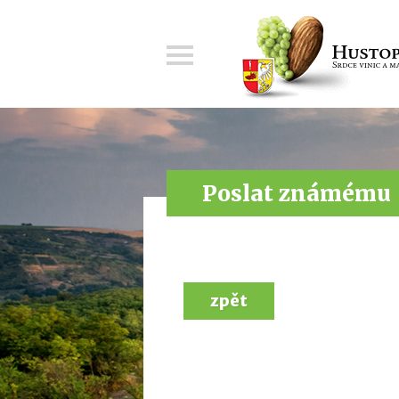
Menu
Poslat známému
zpět