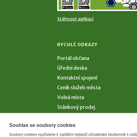
Stáhnout aplikaci
RYCHLÉ ODKAZY
Portál občana
Úřední deska
Kontaktní spojení
Ceník služeb města
Volná místa
Stánkový prodej
Volby 2026
Souhlas se soubory cookies
Soubory cookies využíváme k zajištění nejlepší uživatelské zkušenosti s na