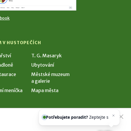
ebook
M V HUSTOPEČÍCH
ařství
T. G. Masaryk
dloně
Ubytování
taurace
Městské muzeum
a galerie
ní meníčka
Mapa města
Potřebujete poradit?
Zeptejte se
našeho asistenta
Ch