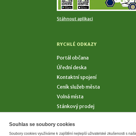
Stáhnout aplikaci
RYCHLÉ ODKAZY
Portál občana
Úřední deska
Kontaktní spojení
Ceník služeb města
Volná místa
Stánkový prodej
Volby 2026
Souhlas se soubory cookies
Soubory cookies využíváme k zajištění nejlepší uživatelské zkušenosti s na