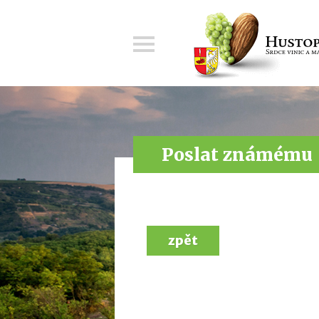
Menu
Poslat známému
zpět