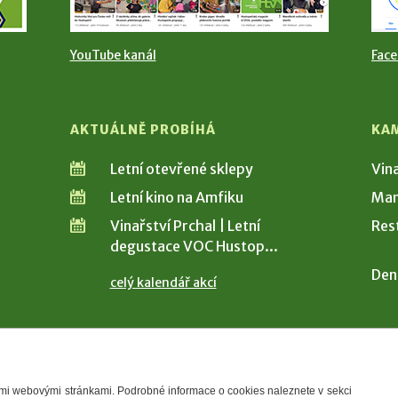
YouTube kanál
Fac
AKTUÁLNĚ PROBÍHÁ
KA
Letní otevřené sklepy
Vin
Letní kino na Amfiku
Man
Vinařství Prchal | Letní
Res
degustace VOC Hustop...
Den
celý kalendář akcí
šimi webovými stránkami. Podrobné informace o cookies naleznete v sekci