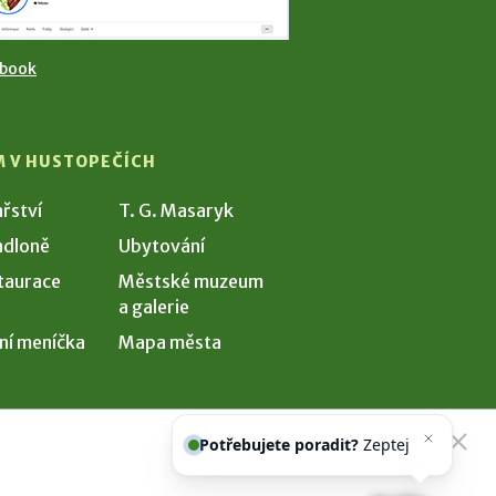
ebook
M V HUSTOPEČÍCH
ařství
T. G. Masaryk
dloně
Ubytování
taurace
Městské muzeum
a galerie
ní meníčka
Mapa města
Potřebujete poradit?
Zeptejte se
našeho asistenta