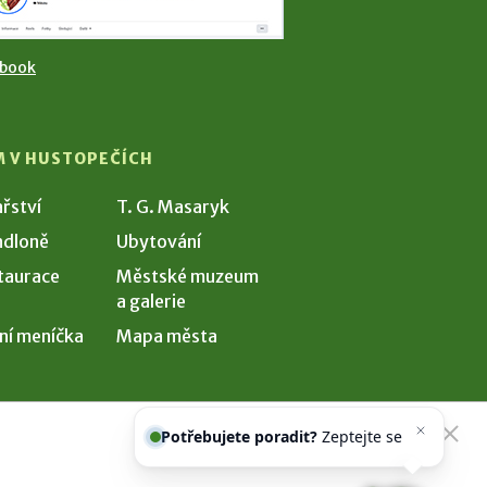
ebook
M V HUSTOPEČÍCH
ařství
T. G. Masaryk
dloně
Ubytování
taurace
Městské muzeum
a galerie
ní meníčka
Mapa města
Potřebujete poradit?
Zeptejte se
našeho asistenta
Che