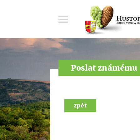
Menu
Poslat známému
zpět