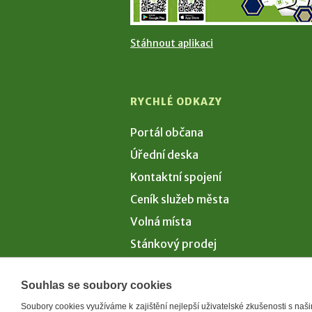
Stáhnout aplikaci
RYCHLÉ ODKAZY
Portál občana
Úřední deska
Kontaktní spojení
Ceník služeb města
Volná místa
Stánkový prodej
Volby 2026
Souhlas se soubory cookies
Soubory cookies využíváme k zajištění nejlepší uživatelské zkušenosti s na