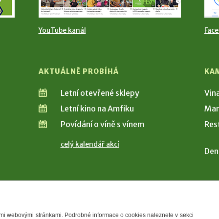
YouTube kanál
Fac
AKTUÁLNĚ PROBÍHÁ
KA
Letní otevřené sklepy
Vin
Letní kino na Amfiku
Man
Povídání o víně s vínem
Res
celý kalendář akcí
Den
šimi webovými stránkami. Podrobné informace o cookies naleznete v sekci