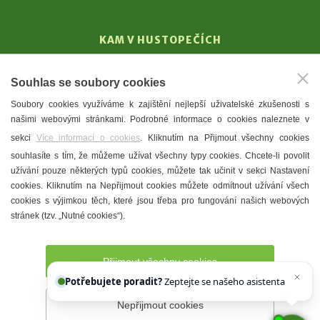
KAM V HUSTOPEČÍCH
Vinařství
Souhlas se soubory cookies
T. G. Masaryk
Soubory cookies využíváme k zajištění nejlepší uživatelské zkušenosti s
Mandloně
našimi webovými stránkami. Podrobné informace o cookies naleznete v
Ubytování
sekci
Více informací o cookies
. Kliknutím na Přijmout všechny cookies
Restaurace
souhlasíte s tím, že můžeme užívat všechny typy cookies. Chcete-li povolit
užívání pouze některých typů cookies, můžete tak učinit v sekci Nastavení
Městské muzeum a galerie
cookies. Kliknutím na Nepřijmout cookies můžete odmítnout užívání všech
Denní meníčka
cookies s výjimkou těch, které jsou třeba pro fungování našich webových
stránek (tzv. „Nutné cookies“).
Mapa města
Přijmout všechny cookies
Potřebujete poradit?
Zeptejte se našeho asistenta
Chettyho
.
Nepřijmout cookies
Prohlášení o přístupnosti
Správce webu
2026 © Město