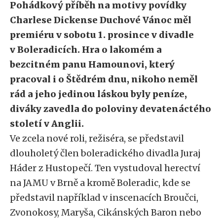
Pohádkový příběh na motivy povídky
Charlese Dickense Duchové Vánoc měl
premiéru v sobotu 1. prosince v divadle
v Boleradicích. Hra o lakomém a
bezcitném panu Hamounovi, který
pracoval i o Štědrém dnu, nikoho neměl
rád a jeho jedinou láskou byly peníze,
diváky zavedla do poloviny devatenáctého
století v Anglii.
Ve zcela nové roli, režiséra, se představil
dlouholetý člen boleradického divadla Juraj
Háder z Hustopečí. Ten vystudoval herectví
na JAMU v Brně a kromě Boleradic, kde se
představil například v inscenacích Broučci,
Zvonokosy, Maryša, Cikánských Baron nebo