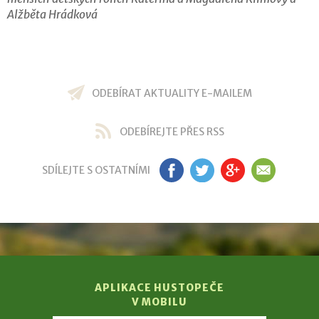
Alžběta Hrádková
ODEBÍRAT AKTUALITY E-MAILEM
ODEBÍREJTE PŘES RSS
SDÍLEJTE S OSTATNÍMI
FB
TW
GP
EM
APLIKACE HUSTOPEČE
V MOBILU