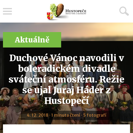
Menu
Aktuálně
Duchové Vánoc navodili v
boleradickém divadle
sváteční atmosféru. Režie
se ujal Juraj Háder z
Hustopečí
4. 12. 2018 · 1 minuta čtení · 5 fotografí