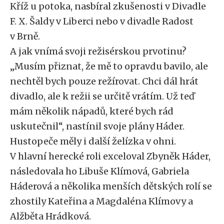
Kříž u potoka, nasbíral zkušenosti v Divadle
F. X. Šaldy v Liberci nebo v divadle Radost
v Brně.
A jak vnímá svoji režisérskou prvotinu?
„Musím přiznat, že mě to opravdu bavilo, ale
nechtěl bych pouze režírovat. Chci dál hrát
divadlo, ale k režii se určitě vrátím. Už teď
mám několik nápadů, které bych rád
uskutečnil“, nastínil svoje plány Háder.
Hustopeče měly i další želízka v ohni.
V hlavní herecké roli exceloval Zbyněk Háder,
následovala ho Libuše Klímová, Gabriela
Háderová a několika menších dětských rolí se
zhostily Kateřina a Magdaléna Klímovy a
Alžběta Hrádková.