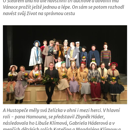
O Štědrém dnu ho ale navštívili tři duchové a dovolili mu
Vánoce prožít ještě jednou a lépe. On sám se potom rozhodl
navést svůj život na správnou cestu
A Hustopeče měly svá želízka v ohni i mezi herci. V hlavní
roli - pana Hamouna, se představil Zbyněk Háder,
následovala ho Libuše Klímová, Gabriela Háderová a v
menších dětských rolích Kateřina a Magdaléna Klímovy a