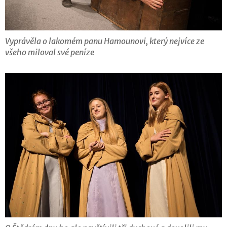
Vyprávěla o lakomém panu Hamounovi, který nejvíce ze
všeho miloval své peníze