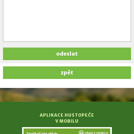
odeslat
zpět
APLIKACE HUSTOPEČE
V MOBILU