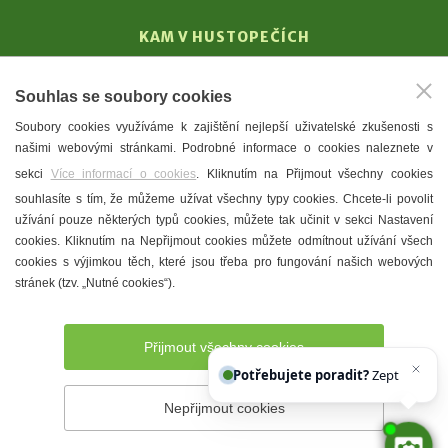
KAM V HUSTOPEČÍCH
Vinařství
Souhlas se soubory cookies
T. G. Masaryk
Soubory cookies využíváme k zajištění nejlepší uživatelské zkušenosti s
Mandloně
našimi webovými stránkami. Podrobné informace o cookies naleznete v
Ubytování
sekci
Více informací o cookies
. Kliknutím na Přijmout všechny cookies
Restaurace
souhlasíte s tím, že můžeme užívat všechny typy cookies. Chcete-li povolit
užívání pouze některých typů cookies, můžete tak učinit v sekci Nastavení
Městské muzeum a galerie
cookies. Kliknutím na Nepřijmout cookies můžete odmítnout užívání všech
Denní meníčka
cookies s výjimkou těch, které jsou třeba pro fungování našich webových
stránek (tzv. „Nutné cookies“).
Mapa města
Přijmout všechny cookies
Potřebujete poradit?
Zeptejte se na
Nepřijmout cookies
Prohlášení o přístupnosti
Správce webu
2026 © Město
Hustopeče