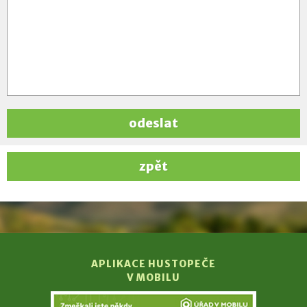
odeslat
zpět
APLIKACE HUSTOPEČE
V MOBILU