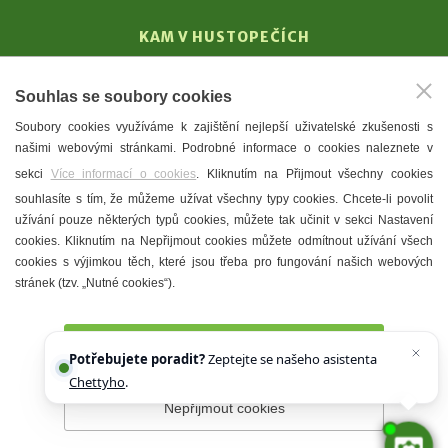
KAM V HUSTOPEČÍCH
Vinařství
Souhlas se soubory cookies
T. G. Masaryk
Soubory cookies využíváme k zajištění nejlepší uživatelské zkušenosti s
Mandloně
našimi webovými stránkami. Podrobné informace o cookies naleznete v
Ubytování
sekci
Více informací o cookies
. Kliknutím na Přijmout všechny cookies
Restaurace
souhlasíte s tím, že můžeme užívat všechny typy cookies. Chcete-li povolit
užívání pouze některých typů cookies, můžete tak učinit v sekci Nastavení
Městské muzeum a galerie
cookies. Kliknutím na Nepřijmout cookies můžete odmítnout užívání všech
Denní meníčka
cookies s výjimkou těch, které jsou třeba pro fungování našich webových
stránek (tzv. „Nutné cookies“).
Mapa města
Přijmout všechny cookies
Potřebujete poradit?
Zeptejte se našeho asistenta
Chettyho
.
Nepřijmout cookies
Prohlášení o přístupnosti
Správce webu
2026 © Město
Hustopeče